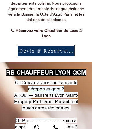
départements voisins. Nous proposons
également des transferts longue distance
vers la Suisse, la Côte d’Azur, Paris, et les
stations de ski alpines.
📞
Réservez votre Chauffeur de Luxe à
Lyon
Devis & Réservation
RB CHAUFFEUR LYON QCM
Q : Couvrez-vous les transferts
aéroport et gare ?
A : Oui — transferts Lyon Saint-
Exupéry, Part-Dieu, Perrache et
toutes gares régionales.
Q : Proposez-vous une mise à
disposition pour événements ?