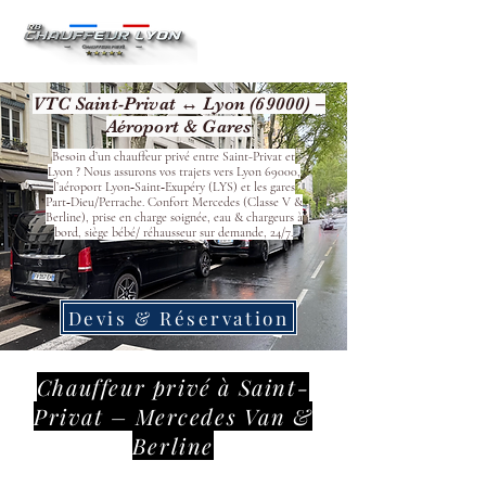
VTC Saint-Privat ↔ Lyon (69000) –
Aéroport & Gares
Besoin d’un chauffeur privé entre Saint-Privat et
Lyon ? Nous assurons vos trajets vers Lyon 69000,
l’aéroport Lyon‑Saint‑Exupéry (LYS) et les gares
Part‑Dieu/Perrache. Confort Mercedes (Classe V &
Berline), prise en charge soignée, eau & chargeurs à
bord, siège bébé/ réhausseur sur demande, 24/7.
Devis & Réservation
Chauffeur privé à Saint-
Privat – Mercedes Van &
Berline