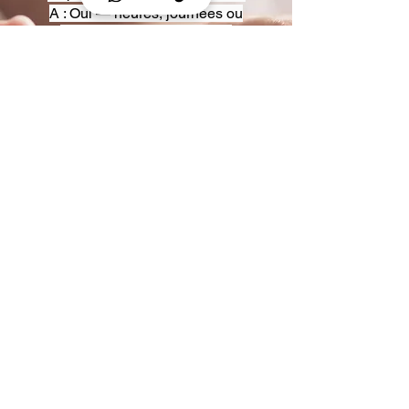
A : Oui — heures, journées ou
multi-jours, avec véhicules
adaptés (Classe S, Classe V,
van).
Q : Acceptez-vous des contrats
entreprise ou agences ?
A : Oui — nous proposons des
tarifs pro et des formules de
partenariat.
Q : Puis-je demander un véhicule
précis ?
A : Oui — réservez votre type de
véhicule lors de la demande
(Classe S, Classe V, van).