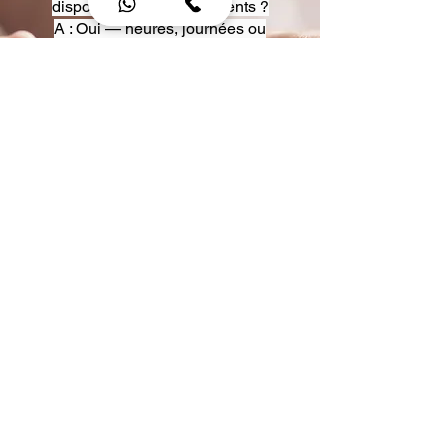
disposition pour événements ?
A : Oui — heures, journées ou
multi-jours, avec véhicules
adaptés (Classe S, Classe V,
van).
Q : Acceptez-vous des contrats
entreprise ou agences ?
A : Oui — nous proposons des
tarifs pro et des formules de
partenariat.
Q : Puis-je demander un véhicule
précis ?
A : Oui — réservez votre type de
véhicule lors de la demande
(Classe S, Classe V, van).