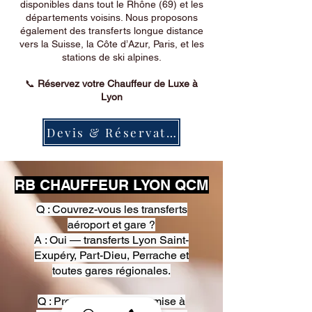
disponibles dans tout le Rhône (69) et les
départements voisins. Nous proposons
également des transferts longue distance
vers la Suisse, la Côte d’Azur, Paris, et les
stations de ski alpines.
📞
Réservez votre Chauffeur de Luxe à
Lyon
Devis & Réservation
RB CHAUFFEUR LYON QCM
Q : Couvrez-vous les transferts
aéroport et gare ?
A : Oui — transferts Lyon Saint-
Exupéry, Part-Dieu, Perrache et
toutes gares régionales.
Q : Proposez-vous une mise à