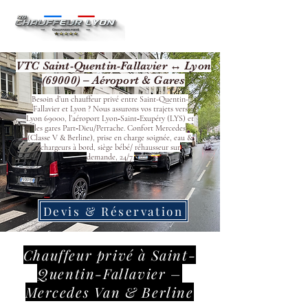
VTC Saint-Quentin-Fallavier ↔ Lyon
(69000) – Aéroport & Gares
Besoin d’un chauffeur privé entre Saint-Quentin-
Fallavier et Lyon ? Nous assurons vos trajets vers
Lyon 69000, l’aéroport Lyon‑Saint‑Exupéry (LYS) et
les gares Part‑Dieu/Perrache. Confort Mercedes
(Classe V & Berline), prise en charge soignée, eau &
chargeurs à bord, siège bébé/ réhausseur sur
demande, 24/7.
Devis & Réservation
Chauffeur privé à Saint-
Quentin-Fallavier –
Mercedes Van & Berline