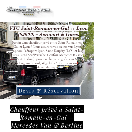
VTC Saint-Romain-en-Gal ↔ Lyon
(69000) – Aéroport & Gares
Besoin d’un chauffeur privé entre Saint-Romain-en-
Gal et Lyon ? Nous assurons vos trajets vers Lyon
69000, l’aéroport Lyon‑Saint‑Exupéry (LYS) et les
gares Part‑Dieu/Perrache. Confort Mercedes (Classe
V & Berline), prise en charge soignée, eau &
chargeurs à bord, siège bébé/ réhausseur sur
demande, 24/7.
Devis & Réservation
Chauffeur privé à Saint-
Romain-en-Gal –
Mercedes Van & Berline