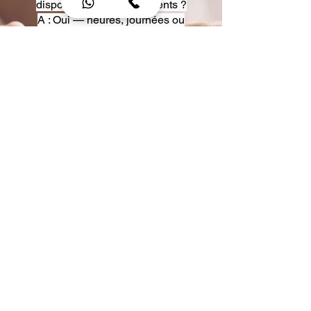
disposition pour événements ?
A : Oui — heures, journées ou
multi-jours, avec véhicules
adaptés (Classe S, Classe V,
van).
Q : Acceptez-vous des contrats
entreprise ou agences ?
A : Oui — nous proposons des
tarifs pro et des formules de
partenariat.
Q : Puis-je demander un véhicule
précis ?
A : Oui — réservez votre type de
véhicule lors de la demande
(Classe S, Classe V, van).