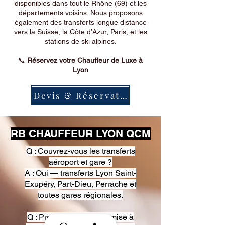
disponibles dans tout le Rhône (69) et les
départements voisins. Nous proposons
également des transferts longue distance
vers la Suisse, la Côte d’Azur, Paris, et les
stations de ski alpines.
📞
Réservez votre Chauffeur de Luxe à
Lyon
Devis & Réservation
RB CHAUFFEUR LYON QCM
Q : Couvrez-vous les transferts
aéroport et gare ?
A : Oui — transferts Lyon Saint-
Exupéry, Part-Dieu, Perrache et
toutes gares régionales.
Q : Proposez-vous une mise à