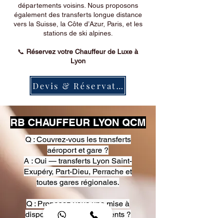
départements voisins. Nous proposons
également des transferts longue distance
vers la Suisse, la Côte d’Azur, Paris, et les
stations de ski alpines.
📞
Réservez votre Chauffeur de Luxe à
Lyon
Devis & Réservation
RB CHAUFFEUR LYON QCM
Q : Couvrez-vous les transferts
aéroport et gare ?
A : Oui — transferts Lyon Saint-
Exupéry, Part-Dieu, Perrache et
toutes gares régionales.
Q : Proposez-vous une mise à
disposition pour événements ?