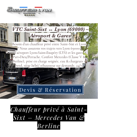
VTC Saint-Sixt ↔ Lyon (69000) –
Aéroport & Gares
Besoin d’un chauffeur privé entre Saint-Sixt et Lyon
? Nous assurons vos trajets vers Lyon 69000,
l’aéroport Lyon‑Saint‑Exupéry (LYS) et les gares
Part‑Dieu/Perrache. Confort Mercedes (Classe V &
Berline), prise en charge soignée, eau & chargeurs à
bord, siège bébé/ réhausseur sur demande, 24/7.
Devis & Réservation
Chauffeur privé à Saint-
Sixt – Mercedes Van &
Berline