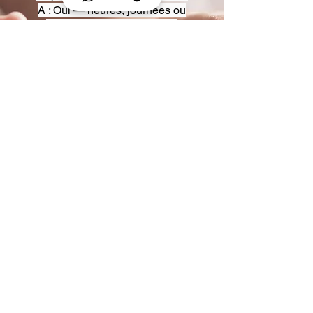
A : Oui — heures, journées ou
multi-jours, avec véhicules
adaptés (Classe S, Classe V,
van).
Q : Acceptez-vous des contrats
entreprise ou agences ?
A : Oui — nous proposons des
tarifs pro et des formules de
partenariat.
Q : Puis-je demander un véhicule
précis ?
A : Oui — réservez votre type de
véhicule lors de la demande
(Classe S, Classe V, van).