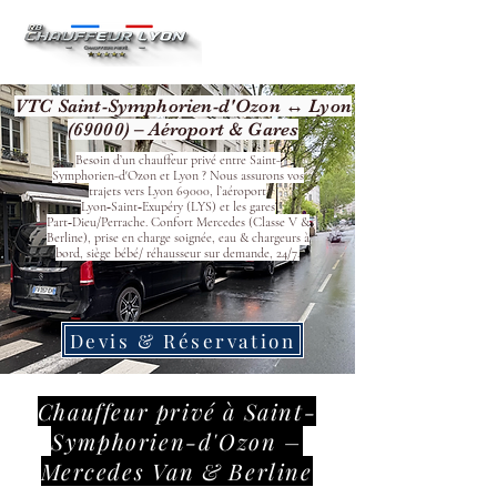
VTC Saint-Symphorien-d'Ozon ↔ Lyon
(69000) – Aéroport & Gares
Besoin d’un chauffeur privé entre Saint-
Symphorien-d'Ozon et Lyon ? Nous assurons vos
trajets vers Lyon 69000, l’aéroport
Lyon‑Saint‑Exupéry (LYS) et les gares
Part‑Dieu/Perrache. Confort Mercedes (Classe V &
Berline), prise en charge soignée, eau & chargeurs à
bord, siège bébé/ réhausseur sur demande, 24/7.
Devis & Réservation
Chauffeur privé à Saint-
Symphorien-d'Ozon –
Mercedes Van & Berline