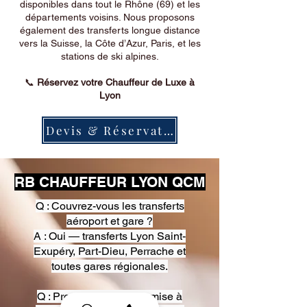
disponibles dans tout le Rhône (69) et les
départements voisins. Nous proposons
également des transferts longue distance
vers la Suisse, la Côte d’Azur, Paris, et les
stations de ski alpines.
📞
Réservez votre Chauffeur de Luxe à
Lyon
Devis & Réservation
RB CHAUFFEUR LYON QCM
Q : Couvrez-vous les transferts
aéroport et gare ?
A : Oui — transferts Lyon Saint-
Exupéry, Part-Dieu, Perrache et
toutes gares régionales.
Q : Proposez-vous une mise à