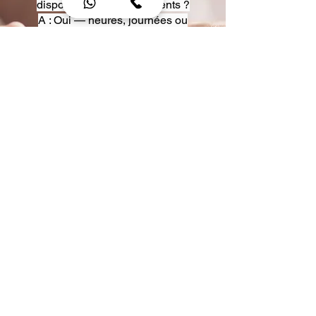
disposition pour événements ?
A : Oui — heures, journées ou
multi-jours, avec véhicules
adaptés (Classe S, Classe V,
van).
Q : Acceptez-vous des contrats
entreprise ou agences ?
A : Oui — nous proposons des
tarifs pro et des formules de
partenariat.
Q : Puis-je demander un véhicule
précis ?
A : Oui — réservez votre type de
véhicule lors de la demande
(Classe S, Classe V, van).