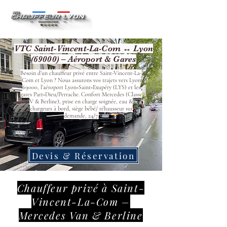
VTC Saint-Vincent-La-Com ↔ Lyon
(69000) – Aéroport & Gares
Besoin d’un chauffeur privé entre Saint-Vincent-La-
Com et Lyon ? Nous assurons vos trajets vers Lyon
69000, l’aéroport Lyon‑Saint‑Exupéry (LYS) et les
gares Part‑Dieu/Perrache. Confort Mercedes (Classe
V & Berline), prise en charge soignée, eau &
chargeurs à bord, siège bébé/ réhausseur sur
demande, 24/7.
Devis & Réservation
Chauffeur privé à Saint-
Vincent-La-Com –
Mercedes Van & Berline