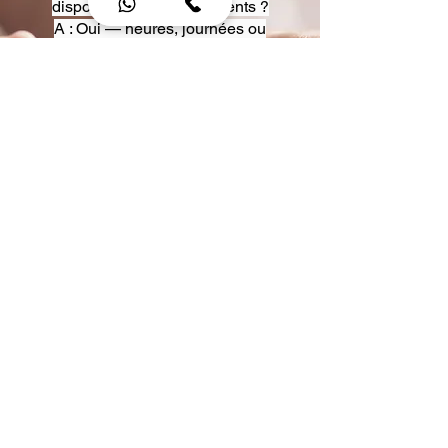
disposition pour événements ?
A : Oui — heures, journées ou
multi-jours, avec véhicules
adaptés (Classe S, Classe V,
van).
Q : Acceptez-vous des contrats
entreprise ou agences ?
A : Oui — nous proposons des
tarifs pro et des formules de
partenariat.
Q : Puis-je demander un véhicule
précis ?
A : Oui — réservez votre type de
véhicule lors de la demande
(Classe S, Classe V, van).