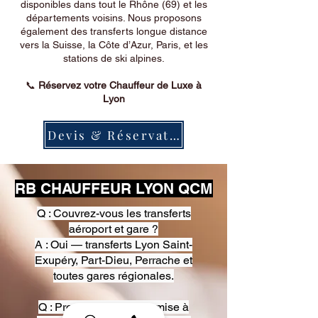
disponibles dans tout le Rhône (69) et les
départements voisins. Nous proposons
également des transferts longue distance
vers la Suisse, la Côte d’Azur, Paris, et les
stations de ski alpines.
📞
Réservez votre Chauffeur de Luxe à
Lyon
Devis & Réservation
RB CHAUFFEUR LYON QCM
Q : Couvrez-vous les transferts
aéroport et gare ?
A : Oui — transferts Lyon Saint-
Exupéry, Part-Dieu, Perrache et
toutes gares régionales.
Q : Proposez-vous une mise à