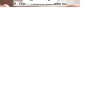
A : Oui — heures, journées ou
multi-jours, avec véhicules
adaptés (Classe S, Classe V,
van).
Q : Acceptez-vous des contrats
entreprise ou agences ?
A : Oui — nous proposons des
tarifs pro et des formules de
partenariat.
Q : Puis-je demander un véhicule
précis ?
A : Oui — réservez votre type de
véhicule lors de la demande
(Classe S, Classe V, van).