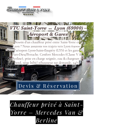
VTC Saint-Yorre ↔ Lyon (69000) –
Aéroport & Gares
Besoin d’un chauffeur privé entre Saint-Yorre et
Lyon ? Nous assurons vos trajets vers Lyon 69000,
l’aéroport Lyon‑Saint‑Exupéry (LYS) et les gares
Part‑Dieu/Perrache. Confort Mercedes (Classe V &
Berline), prise en charge soignée, eau & chargeurs à
bord, siège bébé/ réhausseur sur demande, 24/7.
Devis & Réservation
Chauffeur privé à Saint-
Yorre – Mercedes Van &
Berline