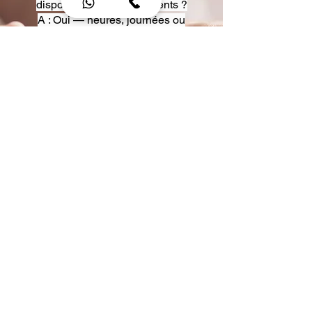
disposition pour événements ?
A : Oui — heures, journées ou
multi-jours, avec véhicules
adaptés (Classe S, Classe V,
van).
Q : Acceptez-vous des contrats
entreprise ou agences ?
A : Oui — nous proposons des
tarifs pro et des formules de
partenariat.
Q : Puis-je demander un véhicule
précis ?
A : Oui — réservez votre type de
véhicule lors de la demande
(Classe S, Classe V, van).