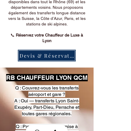
disponibles dans tout le Rhône (69) et les
départements voisins. Nous proposons
également des transferts longue distance
vers la Suisse, la Côte d’Azur, Paris, et les
stations de ski alpines.
📞
Réservez votre Chauffeur de Luxe à
Lyon
Devis & Réservation
RB CHAUFFEUR LYON QCM
Q : Couvrez-vous les transferts
aéroport et gare ?
A : Oui — transferts Lyon Saint-
Exupéry, Part-Dieu, Perrache et
toutes gares régionales.
Q : Proposez-vous une mise à