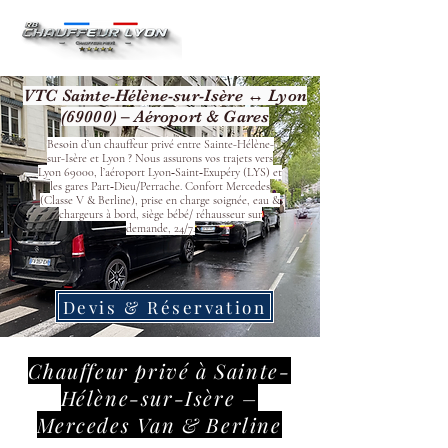
VTC Sainte-Hélène-sur-Isère ↔ Lyon
(69000) – Aéroport & Gares
Besoin d’un chauffeur privé entre Sainte-Hélène-
sur-Isère et Lyon ? Nous assurons vos trajets vers
Lyon 69000, l’aéroport Lyon‑Saint‑Exupéry (LYS) et
les gares Part‑Dieu/Perrache. Confort Mercedes
(Classe V & Berline), prise en charge soignée, eau &
chargeurs à bord, siège bébé/ réhausseur sur
demande, 24/7.
Devis & Réservation
Chauffeur privé à Sainte-
Hélène-sur-Isère –
Mercedes Van & Berline