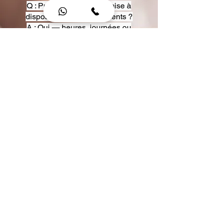
Q : Proposez-vous une mise à
disposition pour événements ?
A : Oui — heures, journées ou
multi-jours, avec véhicules
adaptés (Classe S, Classe V,
van).
Q : Acceptez-vous des contrats
entreprise ou agences ?
A : Oui — nous proposons des
tarifs pro et des formules de
partenariat.
Q : Puis-je demander un véhicule
précis ?
A : Oui — réservez votre type de
véhicule lors de la demande
(Classe S, Classe V, van).