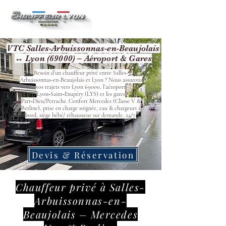
VTC Salles-Arbuissonnas-en-Beaujolais
↔ Lyon (69000) – Aéroport & Gares
Besoin d’un chauffeur privé entre Salles-
Arbuissonnas-en-Beaujolais et Lyon ? Nous assurons
vos trajets vers Lyon 69000, l’aéroport
Lyon‑Saint‑Exupéry (LYS) et les gares
Part‑Dieu/Perrache. Confort Mercedes (Classe V &
Berline), prise en charge soignée, eau & chargeurs à
bord, siège bébé/ réhausseur sur demande, 24/7.
Devis & Réservation
Chauffeur privé à Salles-
Arbuissonnas-en-
Beaujolais – Mercedes