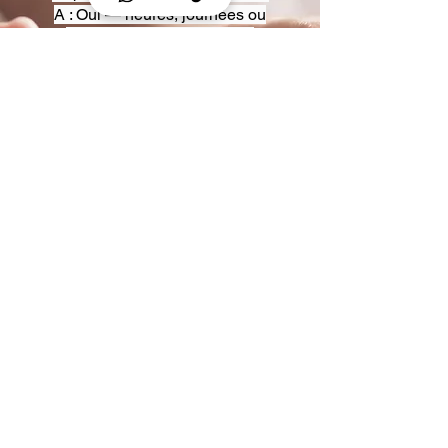
A : Oui — heures, journées ou
multi-jours, avec véhicules
adaptés (Classe S, Classe V,
van).
Q : Acceptez-vous des contrats
entreprise ou agences ?
A : Oui — nous proposons des
tarifs pro et des formules de
partenariat.
Q : Puis-je demander un véhicule
précis ?
A : Oui — réservez votre type de
véhicule lors de la demande
(Classe S, Classe V, van).