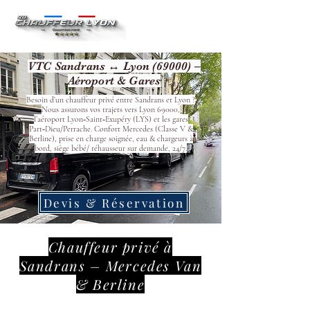
VTC Sandrans ↔ Lyon (69000) –
Aéroport & Gares
Besoin d’un chauffeur privé entre Sandrans et Lyon ?
Nous assurons vos trajets vers Lyon 69000,
l’aéroport Lyon‑Saint‑Exupéry (LYS) et les gares
Part‑Dieu/Perrache. Confort Mercedes (Classe V &
Berline), prise en charge soignée, eau & chargeurs à
bord, siège bébé/ réhausseur sur demande, 24/7.
Devis & Réservation
Chauffeur privé à
Sandrans – Mercedes Van
& Berline