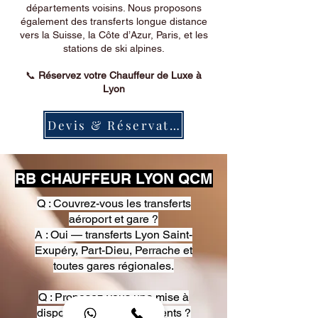
départements voisins. Nous proposons
également des transferts longue distance
vers la Suisse, la Côte d’Azur, Paris, et les
stations de ski alpines.
📞
Réservez votre Chauffeur de Luxe à
Lyon
Devis & Réservation
RB CHAUFFEUR LYON QCM
Q : Couvrez-vous les transferts
aéroport et gare ?
A : Oui — transferts Lyon Saint-
Exupéry, Part-Dieu, Perrache et
toutes gares régionales.
Q : Proposez-vous une mise à
disposition pour événements ?