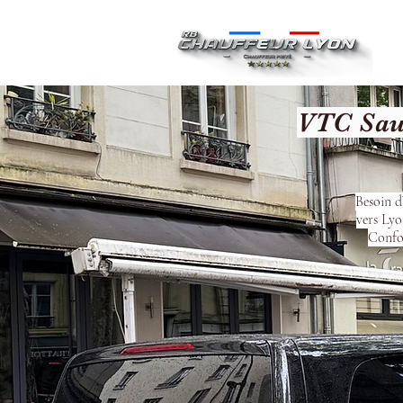
Ac
VTC Sau
Besoin d
vers Lyo
Confor