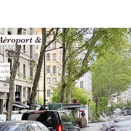
les
Nos Services
Contact
Aéroport &
rajets
rache.
rs à