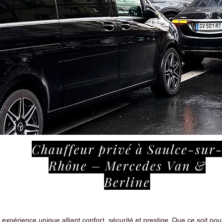
Chauffeur privé à Saulce-sur
Rhône – Mercedes Van &
Berline
périence unique alliant confort, sécurité et prestige. Que ce soit pour