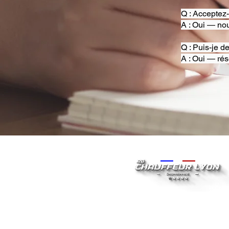
Q : Acceptez
A : Oui — nou
Q : Puis-je d
A : Oui — rés