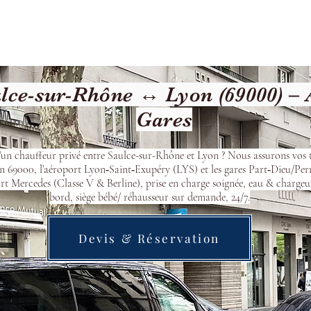
cueil
Devis & Réservation
Transfert
Nos véhicu
lce-sur-Rhône ↔ Lyon (69000) – 
Gares
’un chauffeur privé entre Saulce-sur-Rhône et Lyon ? Nous assurons vos t
n 69000, l’aéroport Lyon‑Saint‑Exupéry (LYS) et les gares Part‑Dieu/Per
t Mercedes (Classe V & Berline), prise en charge soignée, eau & chargeu
bord, siège bébé/ réhausseur sur demande, 24/7.
Devis & Réservation