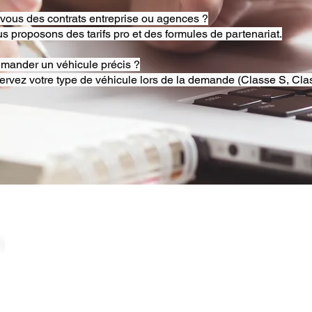
-vous des contrats entreprise ou agences ?
s proposons des tarifs pro et des formules de partenariat.
emander un véhicule précis ?
ervez votre type de véhicule lors de la demande (Classe S, Clas
© 2025 RB Chauffeur Lyon. Tous droits réservés. |
​SINCE 2020 | Siren 882092562 ​