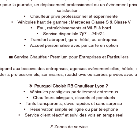
n pour la journée, un déplacement professionnel ou un événement privé
satisfaction.
• Chauffeur privé professionnel et expérimenté
• Véhicules haut de gamme : Mercedes Classe S & Classe V
• Eau, rafraîchissements et Wi-Fi à bord
• Service disponible 7j/7 – 24h/24
• Transfert aéroport, gare, hôtel, ou entreprise
• Accueil personnalisé avec pancarte en option
💼 Service Chauffeur Premium pour Entreprises et Particuliers
répond aux besoins des entreprises, agences événementielles, hôtels, 
ferts professionnels, séminaires, roadshows ou soirées privées avec un
🌟
Pourquoi Choisir RB Chauffeur Lyon ?
• Véhicules prestigieux parfaitement entretenus
• Chauffeurs bilingues, discrets et ponctuels
• Tarifs transparents, devis rapides et sans surprise
• Réservation simple en ligne ou par téléphone
• Service client réactif et suivi des vols en temps réel
📍 Zones de service