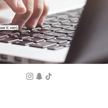
se V, van).
Tel.+33 07 85 80 48 00 |
CGV