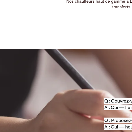
Nos chauffeurs haut de gamme à Ly
transferts 
Q : Couvrez-v
A : Oui — tra
Q : Proposez
A : Oui — heu