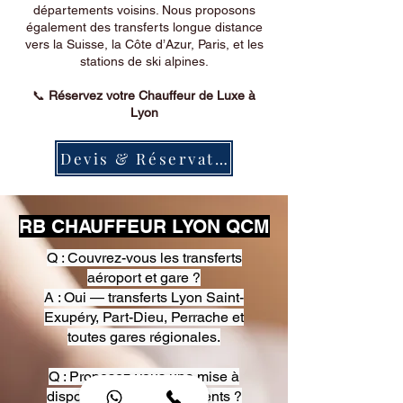
départements voisins. Nous proposons
également des transferts longue distance
vers la Suisse, la Côte d’Azur, Paris, et les
stations de ski alpines.
📞
Réservez votre Chauffeur de Luxe à
Lyon
Devis & Réservation
RB CHAUFFEUR LYON QCM
Q : Couvrez-vous les transferts
aéroport et gare ?
A : Oui — transferts Lyon Saint-
Exupéry, Part-Dieu, Perrache et
toutes gares régionales.
Q : Proposez-vous une mise à
disposition pour événements ?