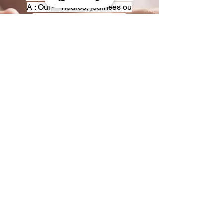
A : Oui — heures, journées ou
multi-jours, avec véhicules
adaptés (Classe S, Classe V,
van).
Q : Acceptez-vous des contrats
entreprise ou agences ?
A : Oui — nous proposons des
tarifs pro et des formules de
partenariat.
Q : Puis-je demander un véhicule
précis ?
A : Oui — réservez votre type de
véhicule lors de la demande
(Classe S, Classe V, van).