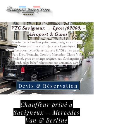
VTC Savigneux ↔ Lyon (69000) –
Aéroport & Gares
Besoin d’un chauffeur privé entre Savigneux et Lyon
? Nous assurons vos trajets vers Lyon 69000,
l’aéroport Lyon‑Saint‑Exupéry (LYS) et les gares
Part‑Dieu/Perrache. Confort Mercedes (Classe V &
Berline), prise en charge soignée, eau & chargeurs à
bord, siège bébé/ réhausseur sur demande, 24/7.
Devis & Réservation
Chauffeur privé à
Savigneux – Mercedes
Van & Berline