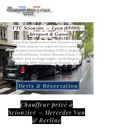
VTC Scionzier ↔ Lyon (69000) –
Aéroport & Gares
Besoin d’un chauffeur privé entre Scionzier et Lyon
? Nous assurons vos trajets vers Lyon 69000,
l’aéroport Lyon‑Saint‑Exupéry (LYS) et les gares
Part‑Dieu/Perrache. Confort Mercedes (Classe V &
Berline), prise en charge soignée, eau & chargeurs à
bord, siège bébé/ réhausseur sur demande, 24/7.
Devis & Réservation
Chauffeur privé à
Scionzier – Mercedes Van
& Berline