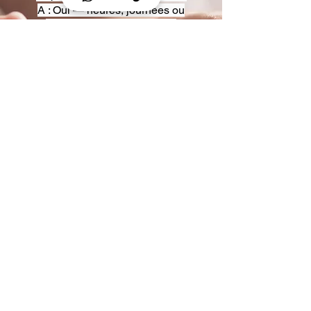
A : Oui — heures, journées ou
multi-jours, avec véhicules
adaptés (Classe S, Classe V,
van).
Q : Acceptez-vous des contrats
entreprise ou agences ?
A : Oui — nous proposons des
tarifs pro et des formules de
partenariat.
Q : Puis-je demander un véhicule
précis ?
A : Oui — réservez votre type de
véhicule lors de la demande
(Classe S, Classe V, van).