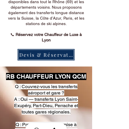
disponibles dans tout le Rhône (69) et les
départements voisins. Nous proposons
également des transferts longue distance
vers la Suisse, la Côte d’Azur, Paris, et les
stations de ski alpines.
📞
Réservez votre Chauffeur de Luxe à
Lyon
Devis & Réservation
RB CHAUFFEUR LYON QCM
Q : Couvrez-vous les transferts
aéroport et gare ?
A : Oui — transferts Lyon Saint-
Exupéry, Part-Dieu, Perrache et
toutes gares régionales.
Q : Proposez-vous une mise à