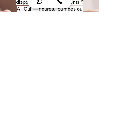
disposition pour événements ?
A : Oui — heures, journées ou
multi-jours, avec véhicules
adaptés (Classe S, Classe V,
van).
Q : Acceptez-vous des contrats
entreprise ou agences ?
A : Oui — nous proposons des
tarifs pro et des formules de
partenariat.
Q : Puis-je demander un véhicule
précis ?
A : Oui — réservez votre type de
véhicule lors de la demande
(Classe S, Classe V, van).