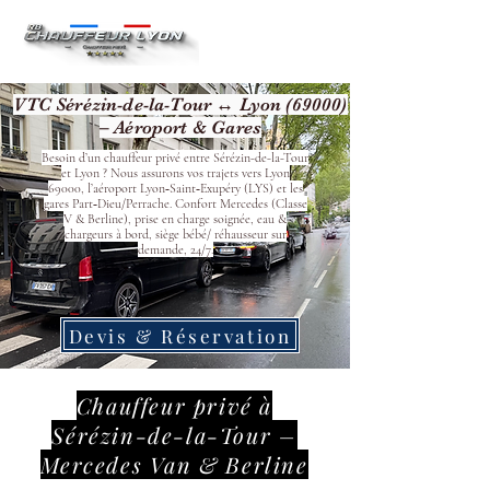
VTC Sérézin-de-la-Tour ↔ Lyon (69000)
– Aéroport & Gares
Besoin d’un chauffeur privé entre Sérézin-de-la-Tour
et Lyon ? Nous assurons vos trajets vers Lyon
69000, l’aéroport Lyon‑Saint‑Exupéry (LYS) et les
gares Part‑Dieu/Perrache. Confort Mercedes (Classe
V & Berline), prise en charge soignée, eau &
chargeurs à bord, siège bébé/ réhausseur sur
demande, 24/7.
Devis & Réservation
Chauffeur privé à
Sérézin-de-la-Tour –
Mercedes Van & Berline