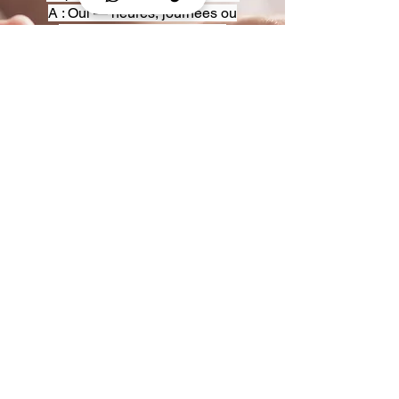
A : Oui — heures, journées ou
multi-jours, avec véhicules
adaptés (Classe S, Classe V,
van).
Q : Acceptez-vous des contrats
entreprise ou agences ?
A : Oui — nous proposons des
tarifs pro et des formules de
partenariat.
Q : Puis-je demander un véhicule
précis ?
A : Oui — réservez votre type de
véhicule lors de la demande
(Classe S, Classe V, van).