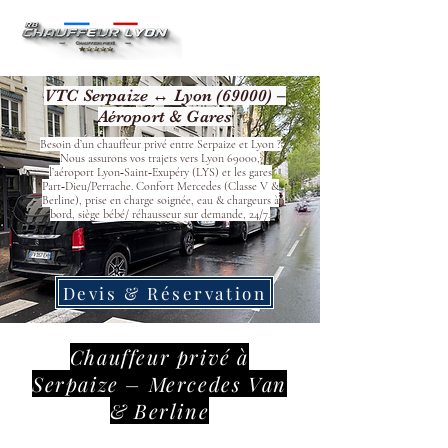
VTC Serpaize ↔ Lyon (69000) –
Aéroport & Gares
Besoin d’un chauffeur privé entre Serpaize et Lyon ?
Nous assurons vos trajets vers Lyon 69000,
l’aéroport Lyon‑Saint‑Exupéry (LYS) et les gares
Part‑Dieu/Perrache. Confort Mercedes (Classe V &
Berline), prise en charge soignée, eau & chargeurs à
bord, siège bébé/ réhausseur sur demande, 24/7.
Devis & Réservation
Chauffeur privé à
Serpaize – Mercedes Van
& Berline