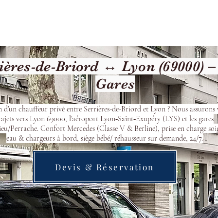
cueil
Devis & Réservation
Transfert
Nos véhicu
ères-de-Briord ↔ Lyon (69000) –
Gares
n d’un chauffeur privé entre Serrières-de-Briord et Lyon ? Nous assurons 
rajets vers Lyon 69000, l’aéroport Lyon‑Saint‑Exupéry (LYS) et les gares
eu/Perrache. Confort Mercedes (Classe V & Berline), prise en charge soi
eau & chargeurs à bord, siège bébé/ réhausseur sur demande, 24/7.
Devis & Réservation