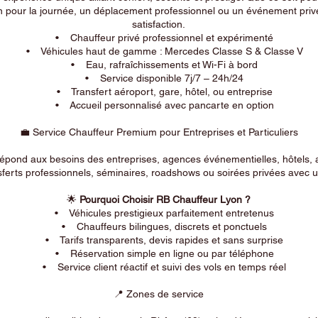
n pour la journée, un déplacement professionnel ou un événement privé
satisfaction.
• Chauffeur privé professionnel et expérimenté
• Véhicules haut de gamme : Mercedes Classe S & Classe V
• Eau, rafraîchissements et Wi-Fi à bord
• Service disponible 7j/7 – 24h/24
• Transfert aéroport, gare, hôtel, ou entreprise
• Accueil personnalisé avec pancarte en option
💼 Service Chauffeur Premium pour Entreprises et Particuliers
répond aux besoins des entreprises, agences événementielles, hôtels, 
ferts professionnels, séminaires, roadshows ou soirées privées avec un
🌟
Pourquoi Choisir RB Chauffeur Lyon ?
• Véhicules prestigieux parfaitement entretenus
• Chauffeurs bilingues, discrets et ponctuels
• Tarifs transparents, devis rapides et sans surprise
• Réservation simple en ligne ou par téléphone
• Service client réactif et suivi des vols en temps réel
📍 Zones de service