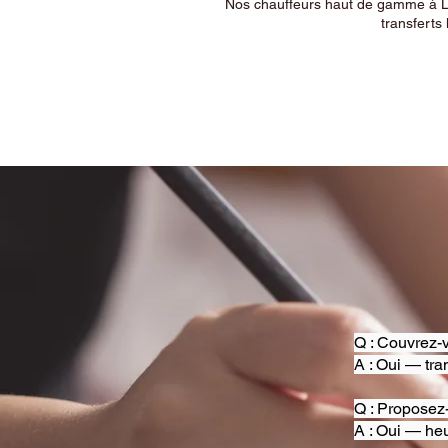
Nos chauffeurs haut de gamme à Ly
transferts 
Q : Couvrez-v
A : Oui — tra
Q : Proposez
A : Oui — heu