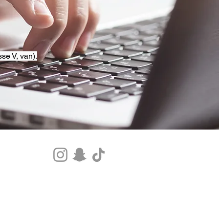
se V, van).
Tel.+33 07 85 80 48 00 |
CGV