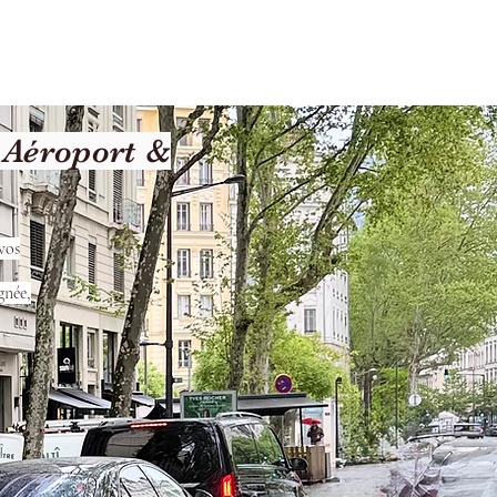
les
Nos Services
Contact
 Aéroport &
vos
gnée,