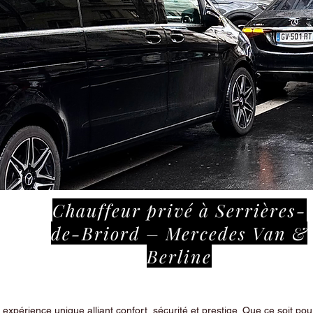
Chauffeur privé à Serrières-
de-Briord – Mercedes Van &
Berline
périence unique alliant confort, sécurité et prestige. Que ce soit pour