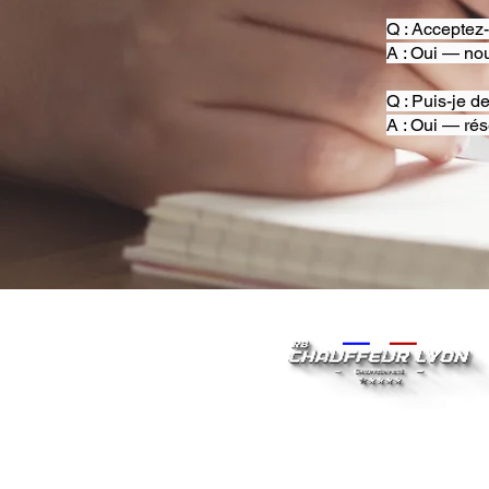
Q : Acceptez
A : Oui — nou
Q : Puis-je d
A : Oui — rés