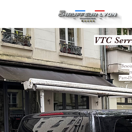
Ac
VTC Serri
Besoi
t
Part‑Di