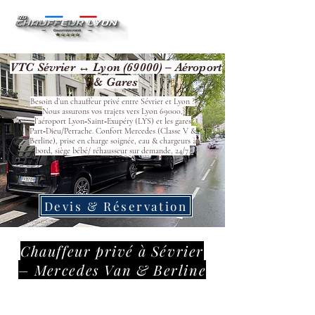
VTC Sévrier ↔ Lyon (69000) – Aéroport
& Gares
Besoin d’un chauffeur privé entre Sévrier et Lyon ?
Nous assurons vos trajets vers Lyon 69000,
l’aéroport Lyon‑Saint‑Exupéry (LYS) et les gares
Part‑Dieu/Perrache. Confort Mercedes (Classe V &
Berline), prise en charge soignée, eau & chargeurs à
bord, siège bébé/ réhausseur sur demande, 24/7.
Devis & Réservation
Chauffeur privé à Sévrier
– Mercedes Van & Berline