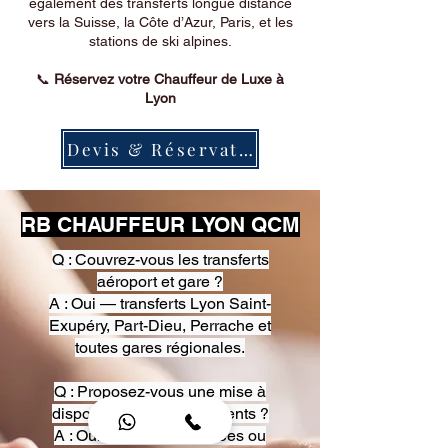
également des transferts longue distance
vers la Suisse, la Côte d’Azur, Paris, et les
stations de ski alpines.
📞
Réservez votre Chauffeur de Luxe à
Lyon
Devis & Réservation
RB CHAUFFEUR LYON QCM
Q : Couvrez-vous les transferts
aéroport et gare ?
A : Oui — transferts Lyon Saint-
Exupéry, Part-Dieu, Perrache et
toutes gares régionales.
Q : Proposez-vous une mise à
disposition pour événements ?
A : Oui — heures, journées ou