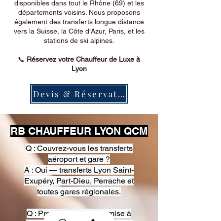
disponibles dans tout le Rhône (69) et les
départements voisins. Nous proposons
également des transferts longue distance
vers la Suisse, la Côte d’Azur, Paris, et les
stations de ski alpines.
📞
Réservez votre Chauffeur de Luxe à
Lyon
Devis & Réservation
RB CHAUFFEUR LYON QCM
Q : Couvrez-vous les transferts
aéroport et gare ?
A : Oui — transferts Lyon Saint-
Exupéry, Part-Dieu, Perrache et
toutes gares régionales.
Q : Proposez-vous une mise à