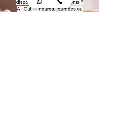
disposition pour événements ?
A : Oui — heures, journées ou
multi-jours, avec véhicules
adaptés (Classe S, Classe V,
van).
Q : Acceptez-vous des contrats
entreprise ou agences ?
A : Oui — nous proposons des
tarifs pro et des formules de
partenariat.
Q : Puis-je demander un véhicule
précis ?
A : Oui — réservez votre type de
véhicule lors de la demande
(Classe S, Classe V, van).