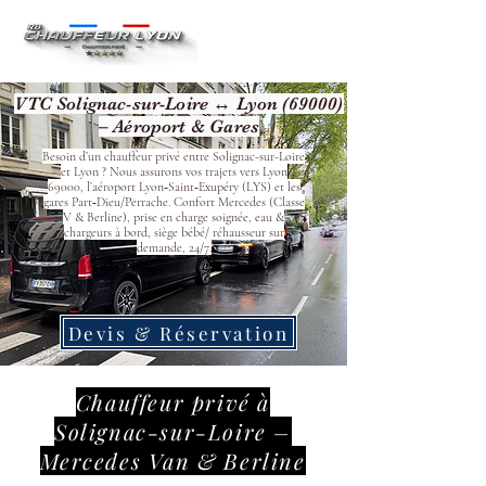
VTC Solignac-sur-Loire ↔ Lyon (69000)
– Aéroport & Gares
Besoin d’un chauffeur privé entre Solignac-sur-Loire
et Lyon ? Nous assurons vos trajets vers Lyon
69000, l’aéroport Lyon‑Saint‑Exupéry (LYS) et les
gares Part‑Dieu/Perrache. Confort Mercedes (Classe
V & Berline), prise en charge soignée, eau &
chargeurs à bord, siège bébé/ réhausseur sur
demande, 24/7.
Devis & Réservation
Chauffeur privé à
Solignac-sur-Loire –
Mercedes Van & Berline