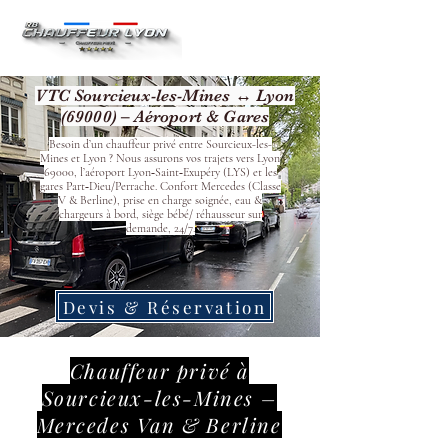
VTC Sourcieux-les-Mines ↔ Lyon
(69000) – Aéroport & Gares
Besoin d’un chauffeur privé entre Sourcieux-les-
Mines et Lyon ? Nous assurons vos trajets vers Lyon
69000, l’aéroport Lyon‑Saint‑Exupéry (LYS) et les
gares Part‑Dieu/Perrache. Confort Mercedes (Classe
V & Berline), prise en charge soignée, eau &
chargeurs à bord, siège bébé/ réhausseur sur
demande, 24/7.
Devis & Réservation
Chauffeur privé à
Sourcieux-les-Mines –
Mercedes Van & Berline