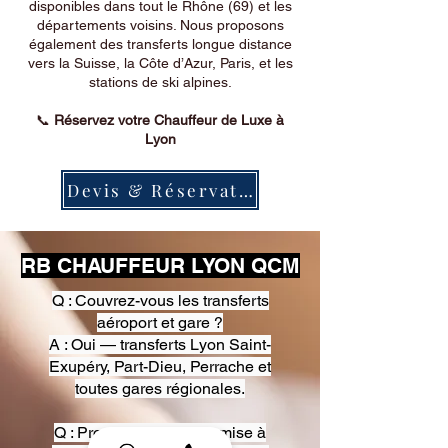
disponibles dans tout le Rhône (69) et les
départements voisins. Nous proposons
également des transferts longue distance
vers la Suisse, la Côte d’Azur, Paris, et les
stations de ski alpines.
📞
Réservez votre Chauffeur de Luxe à
Lyon
Devis & Réservation
RB CHAUFFEUR LYON QCM
Q : Couvrez-vous les transferts
aéroport et gare ?
A : Oui — transferts Lyon Saint-
Exupéry, Part-Dieu, Perrache et
toutes gares régionales.
Q : Proposez-vous une mise à