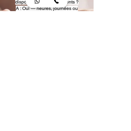
disposition pour événements ?
A : Oui — heures, journées ou
multi-jours, avec véhicules
adaptés (Classe S, Classe V,
van).
Q : Acceptez-vous des contrats
entreprise ou agences ?
A : Oui — nous proposons des
tarifs pro et des formules de
partenariat.
Q : Puis-je demander un véhicule
précis ?
A : Oui — réservez votre type de
véhicule lors de la demande
(Classe S, Classe V, van).