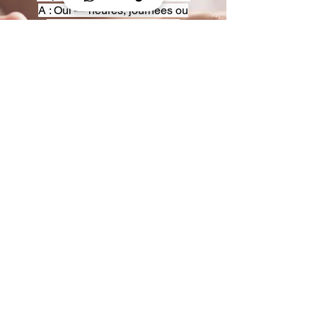
A : Oui — heures, journées ou
multi-jours, avec véhicules
adaptés (Classe S, Classe V,
van).
Q : Acceptez-vous des contrats
entreprise ou agences ?
A : Oui — nous proposons des
tarifs pro et des formules de
partenariat.
Q : Puis-je demander un véhicule
précis ?
A : Oui — réservez votre type de
véhicule lors de la demande
(Classe S, Classe V, van).