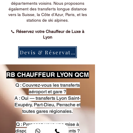
départements voisins. Nous proposons
également des transferts longue distance
vers la Suisse, la Côte d’Azur, Paris, et les
stations de ski alpines.
📞
Réservez votre Chauffeur de Luxe à
Lyon
Devis & Réservation
RB CHAUFFEUR LYON QCM
Q : Couvrez-vous les transferts
aéroport et gare ?
A : Oui — transferts Lyon Saint-
Exupéry, Part-Dieu, Perrache et
toutes gares régionales.
Q : Proposez-vous une mise à
disposition pour événements ?