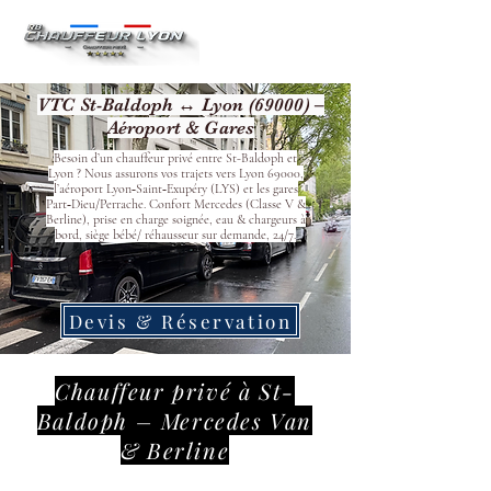
VTC St-Baldoph ↔ Lyon (69000) –
Aéroport & Gares
Besoin d’un chauffeur privé entre St-Baldoph et
Lyon ? Nous assurons vos trajets vers Lyon 69000,
l’aéroport Lyon‑Saint‑Exupéry (LYS) et les gares
Part‑Dieu/Perrache. Confort Mercedes (Classe V &
Berline), prise en charge soignée, eau & chargeurs à
bord, siège bébé/ réhausseur sur demande, 24/7.
Devis & Réservation
Chauffeur privé à St-
Baldoph – Mercedes Van
& Berline