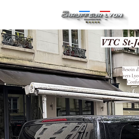
Ac
VTC St-J
Besoin d
vers Lyo
Confor