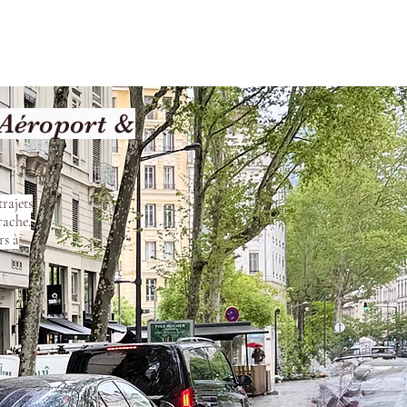
les
Nos Services
Contact
 Aéroport &
rajets
rache.
rs à