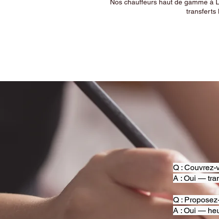
Nos chauffeurs haut de gamme à Ly
transferts 
Q : Couvrez-v
A : Oui — tra
Q : Proposez
A : Oui — heu