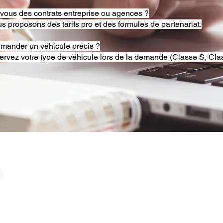
-vous des contrats entreprise ou agences ?
s proposons des tarifs pro et des formules de partenariat.
emander un véhicule précis ?
ervez votre type de véhicule lors de la demande (Classe S, Clas
© 2025 RB Chauffeur Lyon. Tous droits réservés. |
​SINCE 2020 | Siren 882092562 ​