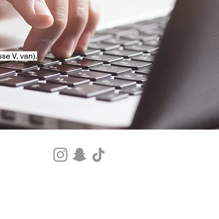
se V, van).
Tel.+33 07 85 80 48 00 |
CGV