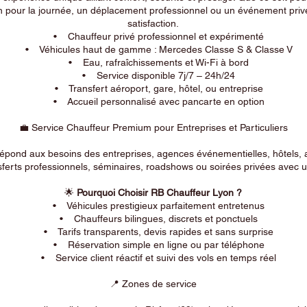
n pour la journée, un déplacement professionnel ou un événement privé
satisfaction.
• Chauffeur privé professionnel et expérimenté
• Véhicules haut de gamme : Mercedes Classe S & Classe V
• Eau, rafraîchissements et Wi-Fi à bord
• Service disponible 7j/7 – 24h/24
• Transfert aéroport, gare, hôtel, ou entreprise
• Accueil personnalisé avec pancarte en option
💼 Service Chauffeur Premium pour Entreprises et Particuliers
répond aux besoins des entreprises, agences événementielles, hôtels, 
ferts professionnels, séminaires, roadshows ou soirées privées avec un
🌟
Pourquoi Choisir RB Chauffeur Lyon ?
• Véhicules prestigieux parfaitement entretenus
• Chauffeurs bilingues, discrets et ponctuels
• Tarifs transparents, devis rapides et sans surprise
• Réservation simple en ligne ou par téléphone
• Service client réactif et suivi des vols en temps réel
📍 Zones de service