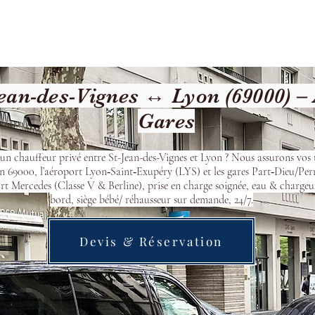
cueil
Devis & Réservation
Transfert
Nos véhicu
ean-des-Vignes ↔ Lyon (69000) –
Gares
’un chauffeur privé entre St-Jean-des-Vignes et Lyon ? Nous assurons vos t
n 69000, l’aéroport Lyon‑Saint‑Exupéry (LYS) et les gares Part‑Dieu/Per
t Mercedes (Classe V & Berline), prise en charge soignée, eau & chargeu
bord, siège bébé/ réhausseur sur demande, 24/7.
Devis & Réservation