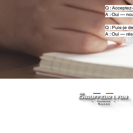
Q : Acceptez
A : Oui — nou
Q : Puis-je d
A : Oui — rés