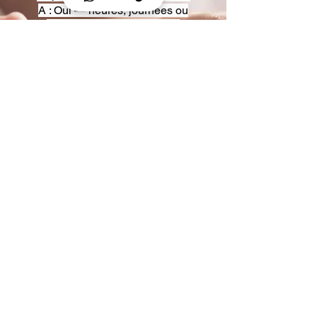
A : Oui — heures, journées ou
multi-jours, avec véhicules
adaptés (Classe S, Classe V,
van).
Q : Acceptez-vous des contrats
entreprise ou agences ?
A : Oui — nous proposons des
tarifs pro et des formules de
partenariat.
Q : Puis-je demander un véhicule
précis ?
A : Oui — réservez votre type de
véhicule lors de la demande
(Classe S, Classe V, van).