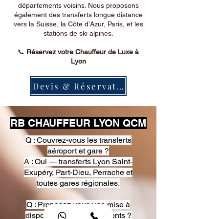
départements voisins. Nous proposons
également des transferts longue distance
vers la Suisse, la Côte d’Azur, Paris, et les
stations de ski alpines.
📞
Réservez votre Chauffeur de Luxe à
Lyon
Devis & Réservation
RB CHAUFFEUR LYON QCM
Q : Couvrez-vous les transferts
aéroport et gare ?
A : Oui — transferts Lyon Saint-
Exupéry, Part-Dieu, Perrache et
toutes gares régionales.
Q : Proposez-vous une mise à
disposition pour événements ?