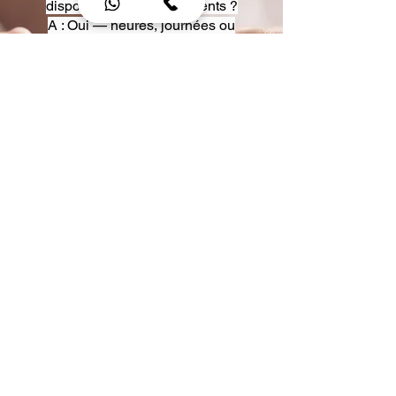
disposition pour événements ?
A : Oui — heures, journées ou
multi-jours, avec véhicules
adaptés (Classe S, Classe V,
van).
Q : Acceptez-vous des contrats
entreprise ou agences ?
A : Oui — nous proposons des
tarifs pro et des formules de
partenariat.
Q : Puis-je demander un véhicule
précis ?
A : Oui — réservez votre type de
véhicule lors de la demande
(Classe S, Classe V, van).