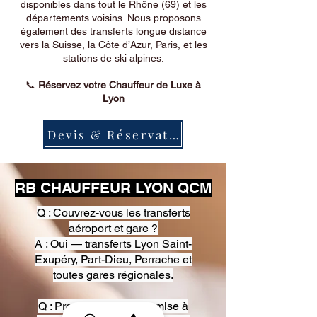
disponibles dans tout le Rhône (69) et les
départements voisins. Nous proposons
également des transferts longue distance
vers la Suisse, la Côte d’Azur, Paris, et les
stations de ski alpines.
📞
Réservez votre Chauffeur de Luxe à
Lyon
Devis & Réservation
RB CHAUFFEUR LYON QCM
Q : Couvrez-vous les transferts
aéroport et gare ?
A : Oui — transferts Lyon Saint-
Exupéry, Part-Dieu, Perrache et
toutes gares régionales.
Q : Proposez-vous une mise à