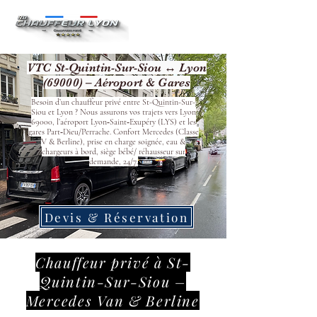
VTC St-Quintin-Sur-Siou ↔ Lyon
(69000) – Aéroport & Gares
Besoin d’un chauffeur privé entre St-Quintin-Sur-
Siou et Lyon ? Nous assurons vos trajets vers Lyon
69000, l’aéroport Lyon‑Saint‑Exupéry (LYS) et les
gares Part‑Dieu/Perrache. Confort Mercedes (Classe
V & Berline), prise en charge soignée, eau &
chargeurs à bord, siège bébé/ réhausseur sur
demande, 24/7.
Devis & Réservation
Chauffeur privé à St-
Quintin-Sur-Siou –
Mercedes Van & Berline