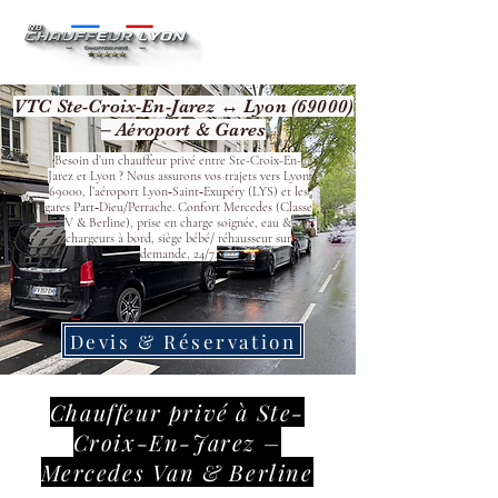
VTC Ste-Croix-En-Jarez ↔ Lyon (69000)
– Aéroport & Gares
Besoin d’un chauffeur privé entre Ste-Croix-En-
Jarez et Lyon ? Nous assurons vos trajets vers Lyon
69000, l’aéroport Lyon‑Saint‑Exupéry (LYS) et les
gares Part‑Dieu/Perrache. Confort Mercedes (Classe
V & Berline), prise en charge soignée, eau &
chargeurs à bord, siège bébé/ réhausseur sur
demande, 24/7.
Devis & Réservation
Chauffeur privé à Ste-
Croix-En-Jarez –
Mercedes Van & Berline