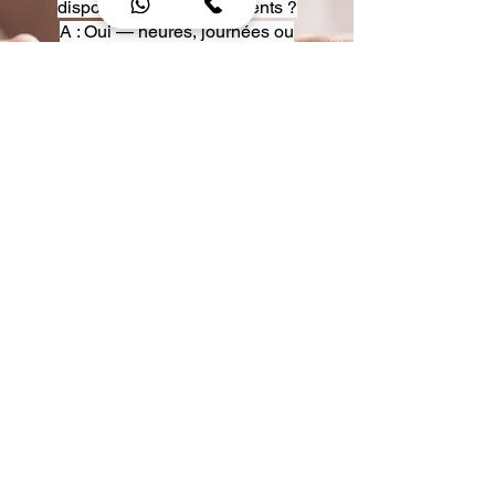
disposition pour événements ?
A : Oui — heures, journées ou
multi-jours, avec véhicules
adaptés (Classe S, Classe V,
van).
Q : Acceptez-vous des contrats
entreprise ou agences ?
A : Oui — nous proposons des
tarifs pro et des formules de
partenariat.
Q : Puis-je demander un véhicule
précis ?
A : Oui — réservez votre type de
véhicule lors de la demande
(Classe S, Classe V, van).