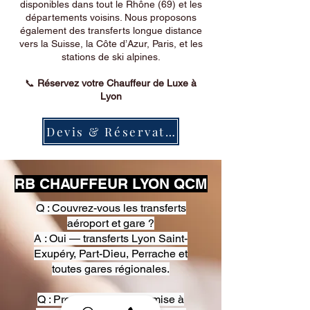
disponibles dans tout le Rhône (69) et les
départements voisins. Nous proposons
également des transferts longue distance
vers la Suisse, la Côte d’Azur, Paris, et les
stations de ski alpines.
📞
Réservez votre Chauffeur de Luxe à
Lyon
Devis & Réservation
RB CHAUFFEUR LYON QCM
Q : Couvrez-vous les transferts
aéroport et gare ?
A : Oui — transferts Lyon Saint-
Exupéry, Part-Dieu, Perrache et
toutes gares régionales.
Q : Proposez-vous une mise à