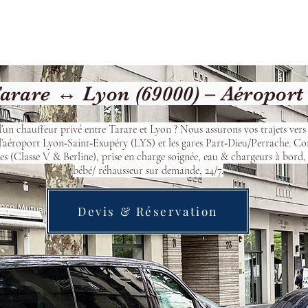
cueil
Devis & Réservation
Transfert
Nos véhicu
rare ↔ Lyon (69000) – Aéroport
’un chauffeur privé entre Tarare et Lyon ? Nous assurons vos trajets ver
l’aéroport Lyon‑Saint‑Exupéry (LYS) et les gares Part‑Dieu/Perrache. Co
s (Classe V & Berline), prise en charge soignée, eau & chargeurs à bord, 
bébé/ réhausseur sur demande, 24/7.
Devis & Réservation