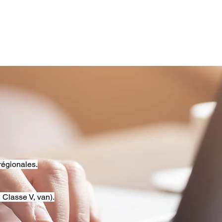
régionales.
 Classe V, van).