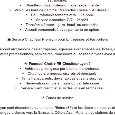
satisfaction.
• Chauffeur privé professionnel et expérimenté
• Véhicules haut de gamme : Mercedes Classe S & Classe V
• Eau, rafraîchissements et Wi-Fi à bord
• Service disponible 7j/7 – 24h/24
• Transfert aéroport, gare, hôtel, ou entreprise
• Accueil personnalisé avec pancarte en option
💼 Service Chauffeur Premium pour Entreprises et Particuliers
répond aux besoins des entreprises, agences événementielles, hôtels, 
ferts professionnels, séminaires, roadshows ou soirées privées avec un
🌟
Pourquoi Choisir RB Chauffeur Lyon ?
• Véhicules prestigieux parfaitement entretenus
• Chauffeurs bilingues, discrets et ponctuels
• Tarifs transparents, devis rapides et sans surprise
• Réservation simple en ligne ou par téléphone
• Service client réactif et suivi des vols en temps réel
📍 Zones de service
on sont disponibles dans tout le Rhône (69) et les départements voi
longue distance vers la Suisse, la Côte d’Azur, Paris, et les stations de 