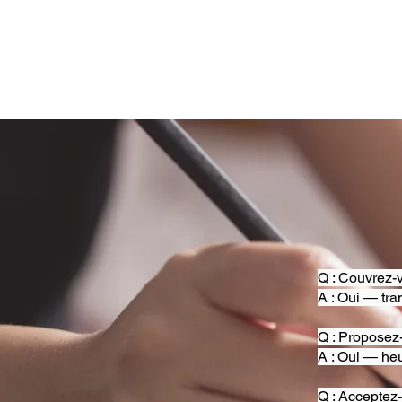
Q : Couvrez-v
A : Oui — tra
Q : Proposez
A : Oui — heu
Q : Acceptez