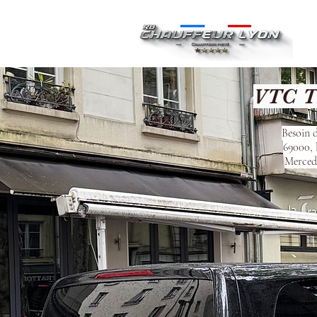
Ac
VTC Ta
Besoin d
69000, 
Mercede