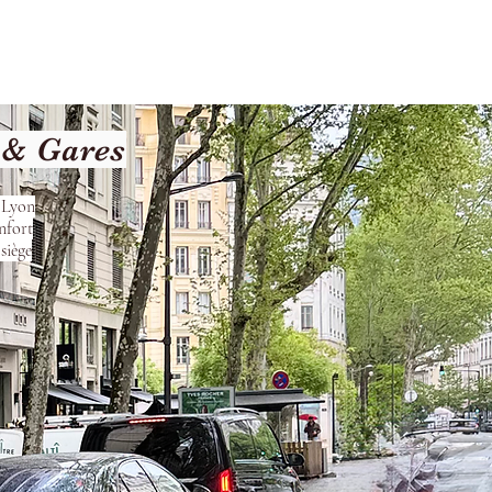
les
Nos Services
Contact
 & Gares
s Lyon
nfort
siège