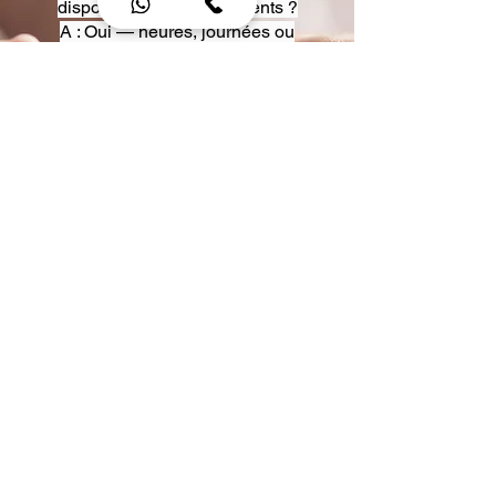
disposition pour événements ?
A : Oui — heures, journées ou
multi-jours, avec véhicules
adaptés (Classe S, Classe V,
van).
Q : Acceptez-vous des contrats
entreprise ou agences ?
A : Oui — nous proposons des
tarifs pro et des formules de
partenariat.
Q : Puis-je demander un véhicule
précis ?
A : Oui — réservez votre type de
véhicule lors de la demande
(Classe S, Classe V, van).