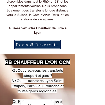
disponibles dans tout le Rhône (69) et les
départements voisins. Nous proposons
également des transferts longue distance
vers la Suisse, la Côte d’Azur, Paris, et les
stations de ski alpines.
📞
Réservez votre Chauffeur de Luxe à
Lyon
Devis & Réservation
RB CHAUFFEUR LYON QCM
Q : Couvrez-vous les transferts
aéroport et gare ?
A : Oui — transferts Lyon Saint-
Exupéry, Part-Dieu, Perrache et
toutes gares régionales.
Q : Proposez-vous une mise à