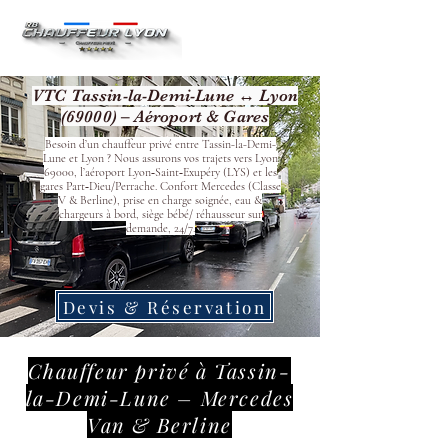
VTC Tassin-la-Demi-Lune ↔ Lyon
(69000) – Aéroport & Gares
Besoin d’un chauffeur privé entre Tassin-la-Demi-
Lune et Lyon ? Nous assurons vos trajets vers Lyon
69000, l’aéroport Lyon‑Saint‑Exupéry (LYS) et les
gares Part‑Dieu/Perrache. Confort Mercedes (Classe
V & Berline), prise en charge soignée, eau &
chargeurs à bord, siège bébé/ réhausseur sur
demande, 24/7.
Devis & Réservation
Chauffeur privé à Tassin-
la-Demi-Lune – Mercedes
Van & Berline