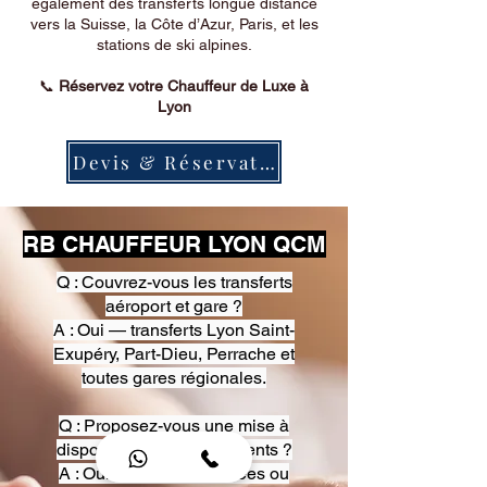
également des transferts longue distance
vers la Suisse, la Côte d’Azur, Paris, et les
stations de ski alpines.
📞
Réservez votre Chauffeur de Luxe à
Lyon
Devis & Réservation
RB CHAUFFEUR LYON QCM
Q : Couvrez-vous les transferts
aéroport et gare ?
A : Oui — transferts Lyon Saint-
Exupéry, Part-Dieu, Perrache et
toutes gares régionales.
Q : Proposez-vous une mise à
disposition pour événements ?
A : Oui — heures, journées ou