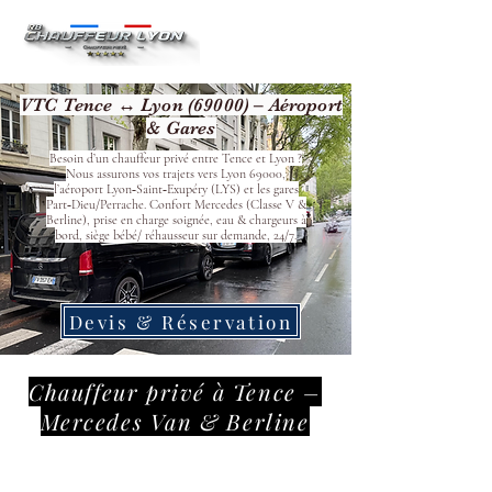
VTC Tence ↔ Lyon (69000) – Aéroport
& Gares
Besoin d’un chauffeur privé entre Tence et Lyon ?
Nous assurons vos trajets vers Lyon 69000,
l’aéroport Lyon‑Saint‑Exupéry (LYS) et les gares
Part‑Dieu/Perrache. Confort Mercedes (Classe V &
Berline), prise en charge soignée, eau & chargeurs à
bord, siège bébé/ réhausseur sur demande, 24/7.
Devis & Réservation
Chauffeur privé à Tence –
Mercedes Van & Berline