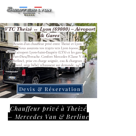
VTC Theizé ↔ Lyon (69000) – Aéroport
& Gares
Besoin d’un chauffeur privé entre Theizé et Lyon ?
Nous assurons vos trajets vers Lyon 69000,
l’aéroport Lyon‑Saint‑Exupéry (LYS) et les gares
Part‑Dieu/Perrache. Confort Mercedes (Classe V &
Berline), prise en charge soignée, eau & chargeurs à
bord, siège bébé/ réhausseur sur demande, 24/7.
Devis & Réservation
Chauffeur privé à Theizé
– Mercedes Van & Berline