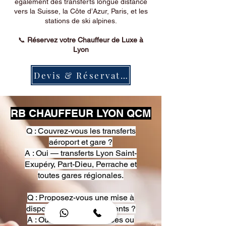
également des transferts longue distance
vers la Suisse, la Côte d’Azur, Paris, et les
stations de ski alpines.
📞
Réservez votre Chauffeur de Luxe à
Lyon
Devis & Réservation
RB CHAUFFEUR LYON QCM
Q : Couvrez-vous les transferts
aéroport et gare ?
A : Oui — transferts Lyon Saint-
Exupéry, Part-Dieu, Perrache et
toutes gares régionales.
Q : Proposez-vous une mise à
disposition pour événements ?
A : Oui — heures, journées ou