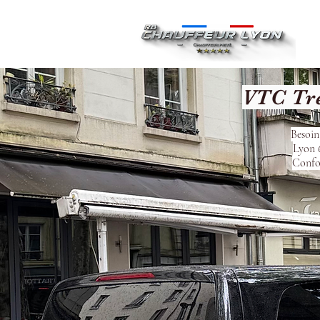
Ac
VTC Tré
Besoin
Lyon 6
Confor