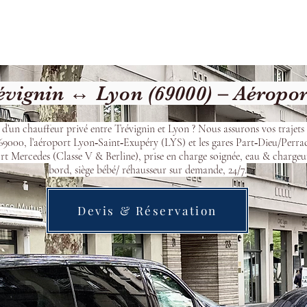
cueil
Devis & Réservation
Transfert
Nos véhicu
vignin ↔ Lyon (69000) – Aéropo
 d’un chauffeur privé entre Trévignin et Lyon ? Nous assurons vos trajets 
9000, l’aéroport Lyon‑Saint‑Exupéry (LYS) et les gares Part‑Dieu/Perra
t Mercedes (Classe V & Berline), prise en charge soignée, eau & chargeu
bord, siège bébé/ réhausseur sur demande, 24/7.
Devis & Réservation