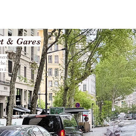
les
Nos Services
Contact
rt & Gares
vers
che.
rs à