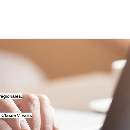
régionales.
 Classe V, van).