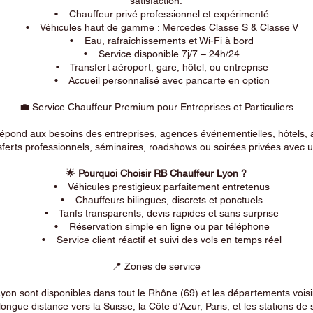
satisfaction.
• Chauffeur privé professionnel et expérimenté
• Véhicules haut de gamme : Mercedes Classe S & Classe V
• Eau, rafraîchissements et Wi-Fi à bord
• Service disponible 7j/7 – 24h/24
• Transfert aéroport, gare, hôtel, ou entreprise
• Accueil personnalisé avec pancarte en option
💼 Service Chauffeur Premium pour Entreprises et Particuliers
répond aux besoins des entreprises, agences événementielles, hôtels, 
ferts professionnels, séminaires, roadshows ou soirées privées avec un
🌟
Pourquoi Choisir RB Chauffeur Lyon ?
• Véhicules prestigieux parfaitement entretenus
• Chauffeurs bilingues, discrets et ponctuels
• Tarifs transparents, devis rapides et sans surprise
• Réservation simple en ligne ou par téléphone
• Service client réactif et suivi des vols en temps réel
📍 Zones de service
on sont disponibles dans tout le Rhône (69) et les départements voi
longue distance vers la Suisse, la Côte d’Azur, Paris, et les stations de 