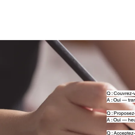
Q : Couvrez-v
A : Oui — tra
Q : Proposez
A : Oui — heu
Q : Acceptez