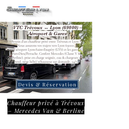
VTC Trévoux ↔ Lyon (69000) –
Aéroport & Gares
Besoin d’un chauffeur privé entre Trévoux et Lyon ?
Nous assurons vos trajets vers Lyon 69000,
l’aéroport Lyon‑Saint‑Exupéry (LYS) et les gares
Part‑Dieu/Perrache. Confort Mercedes (Classe V &
Berline), prise en charge soignée, eau & chargeurs à
bord, siège bébé/ réhausseur sur demande, 24/7.
Devis & Réservation
Chauffeur privé à Trévoux
– Mercedes Van & Berline