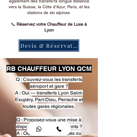
également des transferts longue distance
vers la Suisse, la Côte d’Azur, Paris, et les
stations de ski alpines.
📞
Réservez votre Chauffeur de Luxe à
Lyon
Devis & Réservation
RB CHAUFFEUR LYON QCM
Q : Couvrez-vous les transferts
aéroport et gare ?
A : Oui — transferts Lyon Saint-
Exupéry, Part-Dieu, Perrache et
toutes gares régionales.
Q : Proposez-vous une mise à
disposition pour événements ?
A : Oui — heures, journées ou