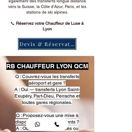
également des transferts longue distance
vers la Suisse, la Côte d’Azur, Paris, et les
stations de ski alpines.
📞
Réservez votre Chauffeur de Luxe à
Lyon
Devis & Réservation
RB CHAUFFEUR LYON QCM
Q : Couvrez-vous les transferts
aéroport et gare ?
A : Oui — transferts Lyon Saint-
Exupéry, Part-Dieu, Perrache et
toutes gares régionales.
Q : Proposez-vous une mise à
disposition pour événements ?
A : Oui — heures, journées ou