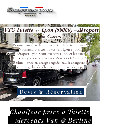
VTC Tulette ↔ Lyon (69000) – Aéroport
& Gares
Besoin d’un chauffeur privé entre Tulette et Lyon ?
Nous assurons vos trajets vers Lyon 69000,
l’aéroport Lyon‑Saint‑Exupéry (LYS) et les gares
Part‑Dieu/Perrache. Confort Mercedes (Classe V &
Berline), prise en charge soignée, eau & chargeurs à
bord, siège bébé/ réhausseur sur demande, 24/7.
Devis & Réservation
Chauffeur privé à Tulette
– Mercedes Van & Berline