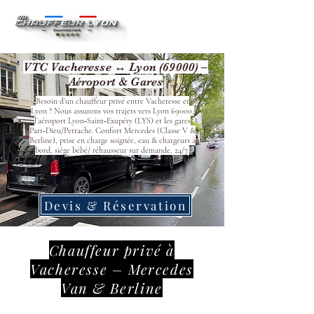
VTC Vacheresse ↔ Lyon (69000) –
Aéroport & Gares
Besoin d’un chauffeur privé entre Vacheresse et
Lyon ? Nous assurons vos trajets vers Lyon 69000,
l’aéroport Lyon‑Saint‑Exupéry (LYS) et les gares
Part‑Dieu/Perrache. Confort Mercedes (Classe V &
Berline), prise en charge soignée, eau & chargeurs à
bord, siège bébé/ réhausseur sur demande, 24/7.
Devis & Réservation
Chauffeur privé à
Vacheresse – Mercedes
Van & Berline