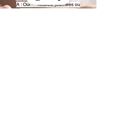
A : Oui — heures, journées ou
multi-jours, avec véhicules
adaptés (Classe S, Classe V,
van).
Q : Acceptez-vous des contrats
entreprise ou agences ?
A : Oui — nous proposons des
tarifs pro et des formules de
partenariat.
Q : Puis-je demander un véhicule
précis ?
A : Oui — réservez votre type de
véhicule lors de la demande
(Classe S, Classe V, van).