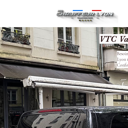
Ac
VTC Va
Besoin
Lyon 6
Confor