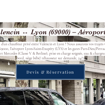
cueil
Devis & Réservation
Transfert
Nos véhicu
lencin ↔ Lyon (69000) – Aéropor
 d’un chauffeur privé entre Valencin et Lyon ? Nous assurons vos trajets 
9000, l’aéroport Lyon‑Saint‑Exupéry (LYS) et les gares Part‑Dieu/Perra
t Mercedes (Classe V & Berline), prise en charge soignée, eau & chargeu
bord, siège bébé/ réhausseur sur demande, 24/7.
Devis & Réservation