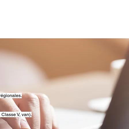
régionales.
 Classe V, van).