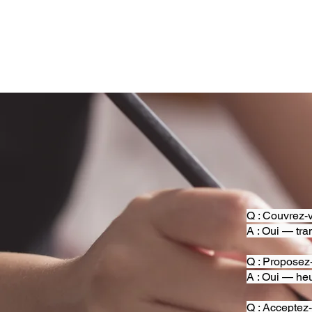
Q : Couvrez-v
A : Oui — tra
Q : Proposez
A : Oui — heu
Q : Acceptez