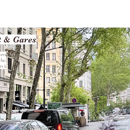
les
Nos Services
Contact
t & Gares
vers
che.
rs à