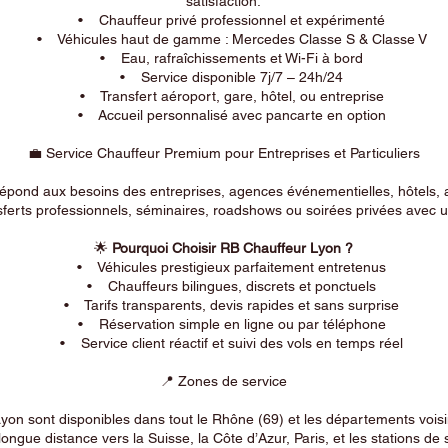
satisfaction.
• Chauffeur privé professionnel et expérimenté
• Véhicules haut de gamme : Mercedes Classe S & Classe V
• Eau, rafraîchissements et Wi-Fi à bord
• Service disponible 7j/7 – 24h/24
• Transfert aéroport, gare, hôtel, ou entreprise
• Accueil personnalisé avec pancarte en option
💼 Service Chauffeur Premium pour Entreprises et Particuliers
répond aux besoins des entreprises, agences événementielles, hôtels, 
ferts professionnels, séminaires, roadshows ou soirées privées avec un
🌟
Pourquoi Choisir RB Chauffeur Lyon ?
• Véhicules prestigieux parfaitement entretenus
• Chauffeurs bilingues, discrets et ponctuels
• Tarifs transparents, devis rapides et sans surprise
• Réservation simple en ligne ou par téléphone
• Service client réactif et suivi des vols en temps réel
📍 Zones de service
on sont disponibles dans tout le Rhône (69) et les départements voi
longue distance vers la Suisse, la Côte d’Azur, Paris, et les stations de 