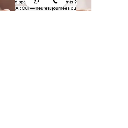
disposition pour événements ?
A : Oui — heures, journées ou
multi-jours, avec véhicules
adaptés (Classe S, Classe V,
van).
Q : Acceptez-vous des contrats
entreprise ou agences ?
A : Oui — nous proposons des
tarifs pro et des formules de
partenariat.
Q : Puis-je demander un véhicule
précis ?
A : Oui — réservez votre type de
véhicule lors de la demande
(Classe S, Classe V, van).