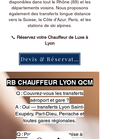
disponibles dans tout le Rhône (69) et les
départements voisins. Nous proposons
également des transferts longue distance
vers la Suisse, la Côte d’Azur, Paris, et les
stations de ski alpines.
📞
Réservez votre Chauffeur de Luxe à
Lyon
Devis & Réservation
RB CHAUFFEUR LYON QCM
Q : Couvrez-vous les transferts
aéroport et gare ?
A : Oui — transferts Lyon Saint-
Exupéry, Part-Dieu, Perrache et
toutes gares régionales.
Q : Proposez-vous une mise à