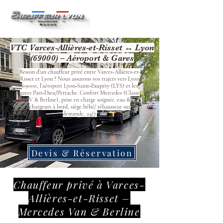
VTC Varces-Allières-et-Risset ↔ Lyon
(69000) – Aéroport & Gares
Besoin d’un chauffeur privé entre Varces-Allières-et-
Risset et Lyon ? Nous assurons vos trajets vers Lyon
69000, l’aéroport Lyon‑Saint‑Exupéry (LYS) et les
gares Part‑Dieu/Perrache. Confort Mercedes (Classe
V & Berline), prise en charge soignée, eau &
chargeurs à bord, siège bébé/ réhausseur sur
demande, 24/7.
Devis & Réservation
Chauffeur privé à Varces-
Allières-et-Risset –
Mercedes Van & Berline