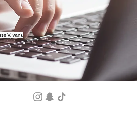
se V, van).
Tel.+33 07 85 80 48 00 |
CGV