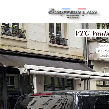
Ac
VTC Vaulx
Besoin 
vers Lyo
Confor