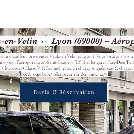
cueil
Devis & Réservation
Transfert
Nos véhicu
-en-Velin ↔ Lyon (69000) – Aéro
d’un chauffeur privé entre Vaulx-en-Velin et Lyon ? Nous assurons vos tr
n 69000, l’aéroport Lyon‑Saint‑Exupéry (LYS) et les gares Part‑Dieu/Per
t Mercedes (Classe V & Berline), prise en charge soignée, eau & chargeu
bord, siège bébé/ réhausseur sur demande, 24/7.
Devis & Réservation