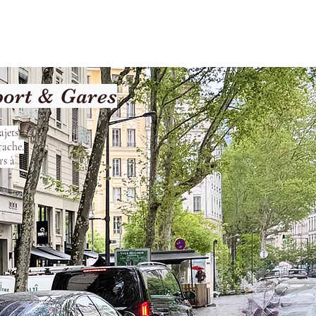
les
Nos Services
Contact
port & Gares
ajets
rache.
rs à