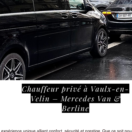
Chauffeur privé à Vaulx-en-
Velin – Mercedes Van &
Berline
périence unique alliant confort, sécurité et prestige. Que ce soit pour