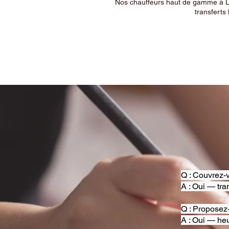
Nos chauffeurs haut de gamme à Ly
transferts 
Q : Couvrez-v
A : Oui — tra
Q : Proposez
A : Oui — heu