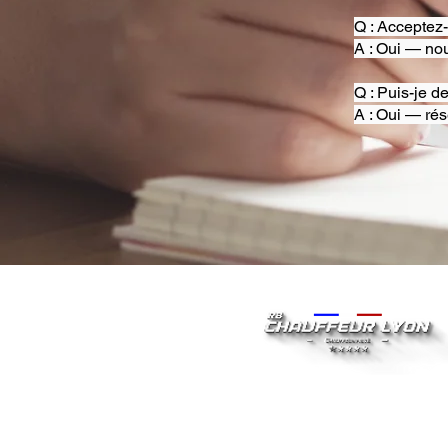
Q : Acceptez
A : Oui — nou
Q : Puis-je d
A : Oui — rés