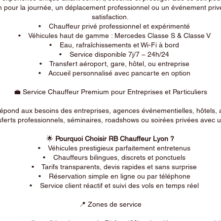
n pour la journée, un déplacement professionnel ou un événement privé
satisfaction.
• Chauffeur privé professionnel et expérimenté
• Véhicules haut de gamme : Mercedes Classe S & Classe V
• Eau, rafraîchissements et Wi-Fi à bord
• Service disponible 7j/7 – 24h/24
• Transfert aéroport, gare, hôtel, ou entreprise
• Accueil personnalisé avec pancarte en option
💼 Service Chauffeur Premium pour Entreprises et Particuliers
répond aux besoins des entreprises, agences événementielles, hôtels, 
ferts professionnels, séminaires, roadshows ou soirées privées avec un
🌟
Pourquoi Choisir RB Chauffeur Lyon ?
• Véhicules prestigieux parfaitement entretenus
• Chauffeurs bilingues, discrets et ponctuels
• Tarifs transparents, devis rapides et sans surprise
• Réservation simple en ligne ou par téléphone
• Service client réactif et suivi des vols en temps réel
📍 Zones de service