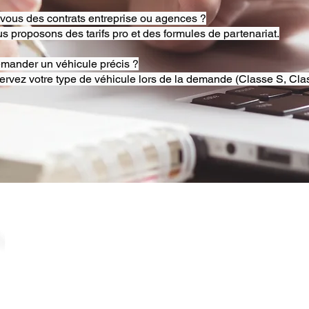
-vous des contrats entreprise ou agences ?
s proposons des tarifs pro et des formules de partenariat.
emander un véhicule précis ?
ervez votre type de véhicule lors de la demande (Classe S, Clas
© 2025 RB Chauffeur Lyon. Tous droits réservés. |
​SINCE 2020 | Siren 882092562 ​