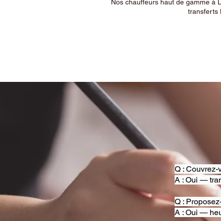
Nos chauffeurs haut de gamme à Ly
transferts 
Q : Couvrez-v
A : Oui — tra
Q : Proposez
A : Oui — heu