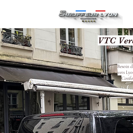
Ac
VTC Vere
Besoin d
vers Lyo
Confor