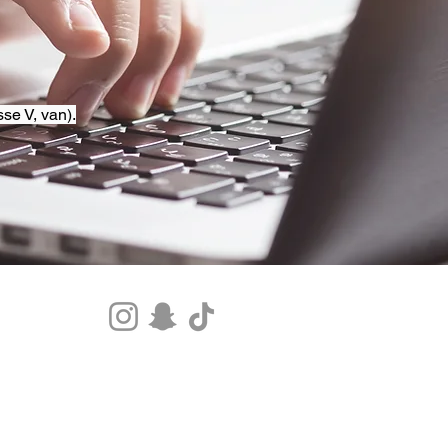
se V, van).
Tel.+33 07 85 80 48 00 |
CGV