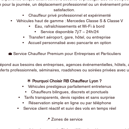
n pour la journée, un déplacement professionnel ou un événement privé
satisfaction.
• Chauffeur privé professionnel et expérimenté
• Véhicules haut de gamme : Mercedes Classe S & Classe V
• Eau, rafraîchissements et Wi-Fi à bord
• Service disponible 7j/7 – 24h/24
• Transfert aéroport, gare, hôtel, ou entreprise
• Accueil personnalisé avec pancarte en option
💼 Service Chauffeur Premium pour Entreprises et Particuliers
répond aux besoins des entreprises, agences événementielles, hôtels, 
ferts professionnels, séminaires, roadshows ou soirées privées avec un
🌟
Pourquoi Choisir RB Chauffeur Lyon ?
• Véhicules prestigieux parfaitement entretenus
• Chauffeurs bilingues, discrets et ponctuels
• Tarifs transparents, devis rapides et sans surprise
• Réservation simple en ligne ou par téléphone
• Service client réactif et suivi des vols en temps réel
📍 Zones de service