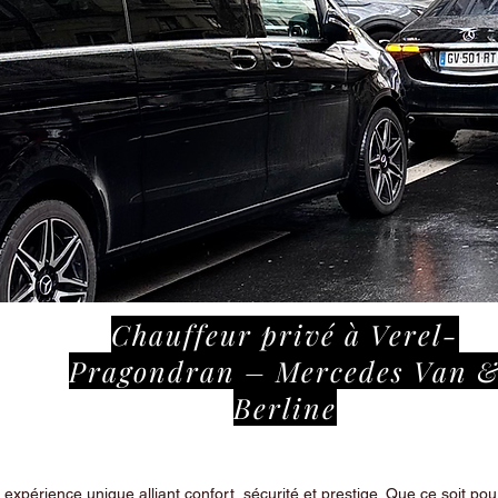
Chauffeur privé à Verel-
Pragondran – Mercedes Van 
Berline
périence unique alliant confort, sécurité et prestige. Que ce soit pour