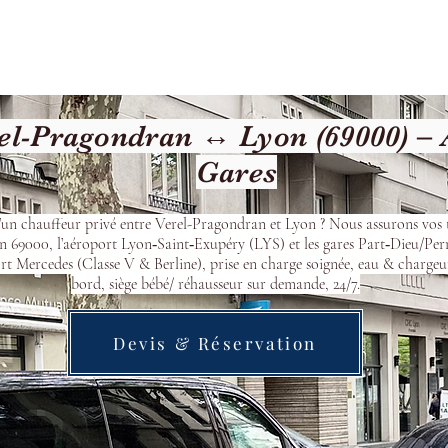
cueil
Devis & Réservation
Transfert
Nos véhicu
l-Pragondran ↔ Lyon (69000) – 
Gares
’un chauffeur privé entre Verel-Pragondran et Lyon ? Nous assurons vos t
n 69000, l’aéroport Lyon‑Saint‑Exupéry (LYS) et les gares Part‑Dieu/Per
t Mercedes (Classe V & Berline), prise en charge soignée, eau & chargeu
bord, siège bébé/ réhausseur sur demande, 24/7.
Devis & Réservation