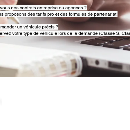
-vous des contrats entreprise ou agences ?
s proposons des tarifs pro et des formules de partenariat.
emander un véhicule précis ?
ervez votre type de véhicule lors de la demande (Classe S, Clas
© 2025 RB Chauffeur Lyon. Tous droits réservés. |
​SINCE 2020 | Siren 882092562 ​