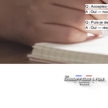
Q : Acceptez
A : Oui — nou
Q : Puis-je d
A : Oui — rés