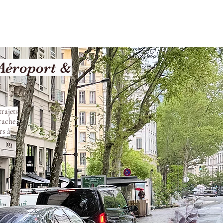
les
Nos Services
Contact
Aéroport &
rajets
rache.
rs à