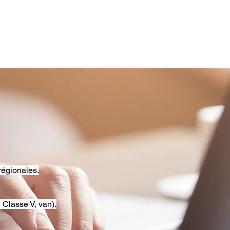
régionales.
 Classe V, van).