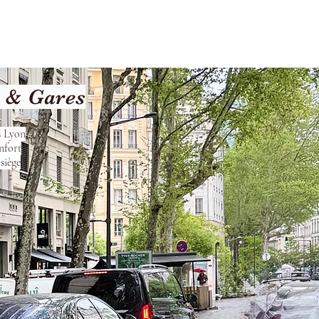
les
Nos Services
Contact
t & Gares
s Lyon
nfort
siège