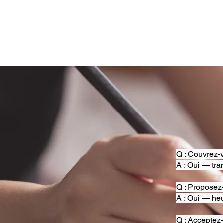
Q : Couvrez-v
A : Oui — tra
Q : Proposez
A : Oui — heu
Q : Acceptez