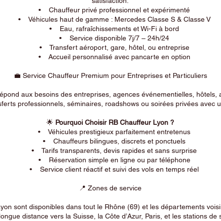
satisfaction.
• Chauffeur privé professionnel et expérimenté
• Véhicules haut de gamme : Mercedes Classe S & Classe V
• Eau, rafraîchissements et Wi-Fi à bord
• Service disponible 7j/7 – 24h/24
• Transfert aéroport, gare, hôtel, ou entreprise
• Accueil personnalisé avec pancarte en option
💼 Service Chauffeur Premium pour Entreprises et Particuliers
répond aux besoins des entreprises, agences événementielles, hôtels, 
ferts professionnels, séminaires, roadshows ou soirées privées avec un
🌟
Pourquoi Choisir RB Chauffeur Lyon ?
• Véhicules prestigieux parfaitement entretenus
• Chauffeurs bilingues, discrets et ponctuels
• Tarifs transparents, devis rapides et sans surprise
• Réservation simple en ligne ou par téléphone
• Service client réactif et suivi des vols en temps réel
📍 Zones de service
on sont disponibles dans tout le Rhône (69) et les départements voi
longue distance vers la Suisse, la Côte d’Azur, Paris, et les stations de 