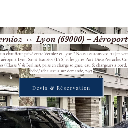
cueil
Devis & Réservation
Transfert
Nos véhicu
rnioz ↔ Lyon (69000) – Aéropor
’un chauffeur privé entre Vernioz et Lyon ? Nous assurons vos trajets ver
l’aéroport Lyon‑Saint‑Exupéry (LYS) et les gares Part‑Dieu/Perrache. Co
s (Classe V & Berline), prise en charge soignée, eau & chargeurs à bord, 
bébé/ réhausseur sur demande, 24/7.
Devis & Réservation