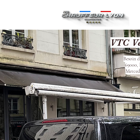
Ac
VTC Ve
Besoin d
69000, 
Mercede