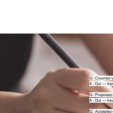
Q : Couvrez-v
A : Oui — tra
Q : Proposez
A : Oui — heu
Q : Acceptez