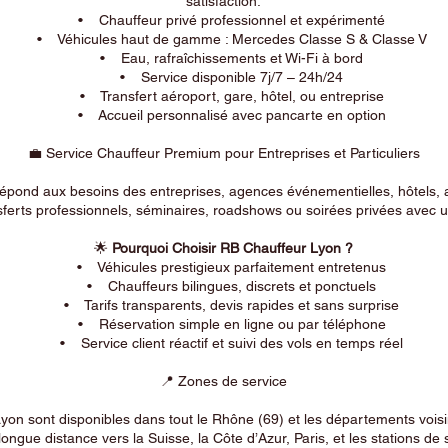
satisfaction.
• Chauffeur privé professionnel et expérimenté
• Véhicules haut de gamme : Mercedes Classe S & Classe V
• Eau, rafraîchissements et Wi-Fi à bord
• Service disponible 7j/7 – 24h/24
• Transfert aéroport, gare, hôtel, ou entreprise
• Accueil personnalisé avec pancarte en option
💼 Service Chauffeur Premium pour Entreprises et Particuliers
répond aux besoins des entreprises, agences événementielles, hôtels, 
ferts professionnels, séminaires, roadshows ou soirées privées avec un
🌟
Pourquoi Choisir RB Chauffeur Lyon ?
• Véhicules prestigieux parfaitement entretenus
• Chauffeurs bilingues, discrets et ponctuels
• Tarifs transparents, devis rapides et sans surprise
• Réservation simple en ligne ou par téléphone
• Service client réactif et suivi des vols en temps réel
📍 Zones de service
on sont disponibles dans tout le Rhône (69) et les départements voi
longue distance vers la Suisse, la Côte d’Azur, Paris, et les stations de 