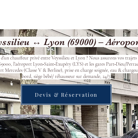
cueil
Devis & Réservation
Transfert
Nos véhicu
ssilieu ↔ Lyon (69000) – Aéropo
 d’un chauffeur privé entre Veyssilieu et Lyon ? Nous assurons vos trajets 
9000, l’aéroport Lyon‑Saint‑Exupéry (LYS) et les gares Part‑Dieu/Perra
t Mercedes (Classe V & Berline), prise en charge soignée, eau & chargeu
bord, siège bébé/ réhausseur sur demande, 24/7.
Devis & Réservation