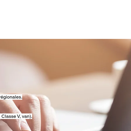
régionales.
 Classe V, van).