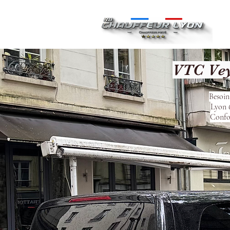
Ac
VTC Vey
Besoin
Lyon 6
Confor