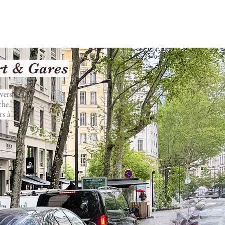
les
Nos Services
Contact
rt & Gares
vers
che.
rs à