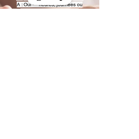
A : Oui — heures, journées ou
multi-jours, avec véhicules
adaptés (Classe S, Classe V,
van).
Q : Acceptez-vous des contrats
entreprise ou agences ?
A : Oui — nous proposons des
tarifs pro et des formules de
partenariat.
Q : Puis-je demander un véhicule
précis ?
A : Oui — réservez votre type de
véhicule lors de la demande
(Classe S, Classe V, van).