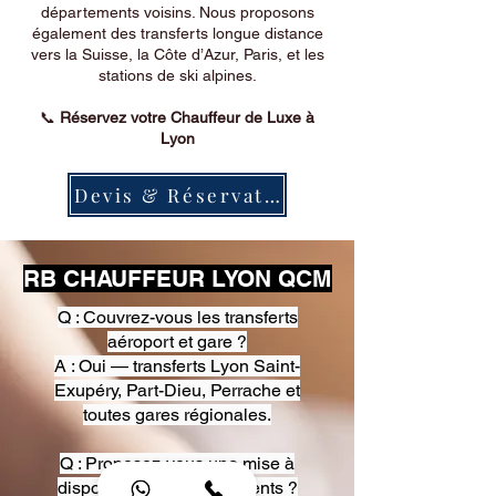
départements voisins. Nous proposons
également des transferts longue distance
vers la Suisse, la Côte d’Azur, Paris, et les
stations de ski alpines.
📞
Réservez votre Chauffeur de Luxe à
Lyon
Devis & Réservation
RB CHAUFFEUR LYON QCM
Q : Couvrez-vous les transferts
aéroport et gare ?
A : Oui — transferts Lyon Saint-
Exupéry, Part-Dieu, Perrache et
toutes gares régionales.
Q : Proposez-vous une mise à
disposition pour événements ?