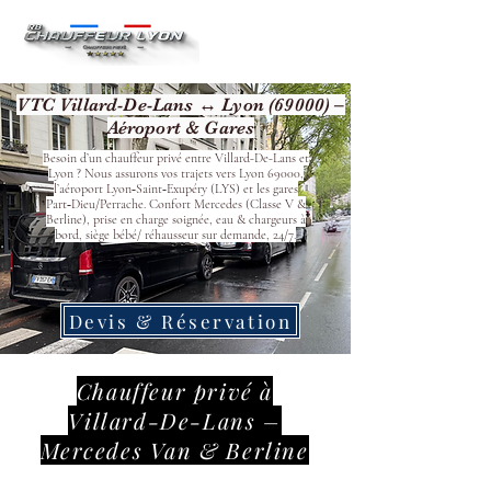
VTC Villard-De-Lans ↔ Lyon (69000) –
Aéroport & Gares
Besoin d’un chauffeur privé entre Villard-De-Lans et
Lyon ? Nous assurons vos trajets vers Lyon 69000,
l’aéroport Lyon‑Saint‑Exupéry (LYS) et les gares
Part‑Dieu/Perrache. Confort Mercedes (Classe V &
Berline), prise en charge soignée, eau & chargeurs à
bord, siège bébé/ réhausseur sur demande, 24/7.
Devis & Réservation
Chauffeur privé à
Villard-De-Lans –
Mercedes Van & Berline