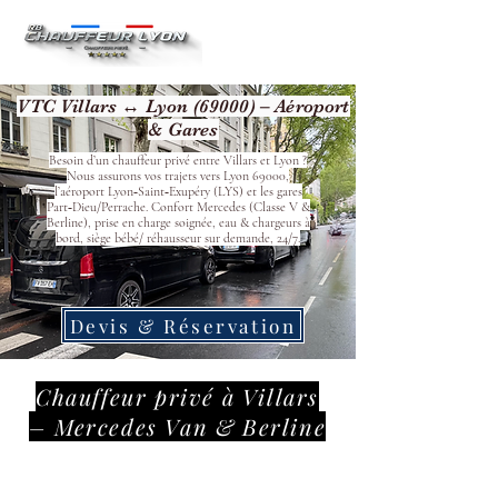
VTC Villars ↔ Lyon (69000) – Aéroport
& Gares
Besoin d’un chauffeur privé entre Villars et Lyon ?
Nous assurons vos trajets vers Lyon 69000,
l’aéroport Lyon‑Saint‑Exupéry (LYS) et les gares
Part‑Dieu/Perrache. Confort Mercedes (Classe V &
Berline), prise en charge soignée, eau & chargeurs à
bord, siège bébé/ réhausseur sur demande, 24/7.
Devis & Réservation
Chauffeur privé à Villars
– Mercedes Van & Berline