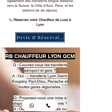
également des transferts longue distance
vers la Suisse, la Côte d’Azur, Paris, et les
stations de ski alpines.
📞
Réservez votre Chauffeur de Luxe à
Lyon
Devis & Réservation
RB CHAUFFEUR LYON QCM
Q : Couvrez-vous les transferts
aéroport et gare ?
A : Oui — transferts Lyon Saint-
Exupéry, Part-Dieu, Perrache et
toutes gares régionales.
Q : Proposez-vous une mise à
disposition pour événements ?
A : Oui — heures, journées ou