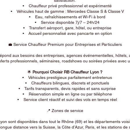
satisfaction.
• Chauffeur privé professionnel et expérimenté
• Véhicules haut de gamme : Mercedes Classe S & Classe V
• Eau, rafraîchissements et Wi-Fi à bord
• Service disponible 7j/7 – 24h/24
• Transfert aéroport, gare, hôtel, ou entreprise
• Accueil personnalisé avec pancarte en option
💼 Service Chauffeur Premium pour Entreprises et Particuliers
répond aux besoins des entreprises, agences événementielles, hôtels, 
ferts professionnels, séminaires, roadshows ou soirées privées avec un
🌟
Pourquoi Choisir RB Chauffeur Lyon ?
• Véhicules prestigieux parfaitement entretenus
• Chauffeurs bilingues, discrets et ponctuels
• Tarifs transparents, devis rapides et sans surprise
• Réservation simple en ligne ou par téléphone
• Service client réactif et suivi des vols en temps réel
📍 Zones de service
on sont disponibles dans tout le Rhône (69) et les départements voi
longue distance vers la Suisse, la Côte d’Azur, Paris, et les stations de 