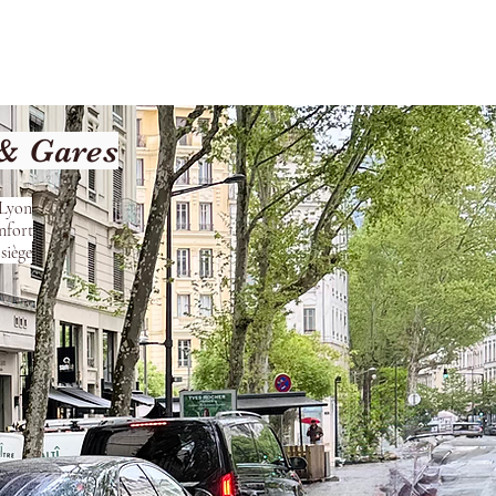
les
Nos Services
Contact
 & Gares
 Lyon
nfort
siège