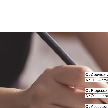
Q : Couvrez-v
A : Oui — tra
Q : Proposez
A : Oui — heu
Q : Acceptez