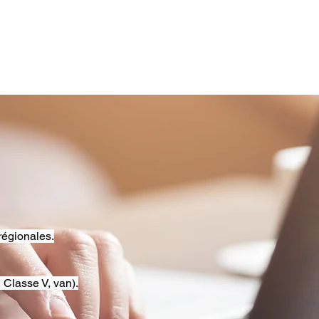
régionales.
 Classe V, van).