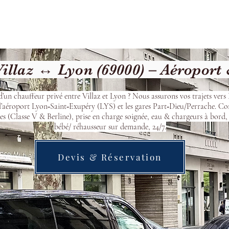
cueil
Devis & Réservation
Transfert
Nos véhicu
illaz ↔ Lyon (69000) – Aéroport
d’un chauffeur privé entre Villaz et Lyon ? Nous assurons vos trajets vers
l’aéroport Lyon‑Saint‑Exupéry (LYS) et les gares Part‑Dieu/Perrache. Co
s (Classe V & Berline), prise en charge soignée, eau & chargeurs à bord, 
bébé/ réhausseur sur demande, 24/7.
Devis & Réservation