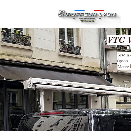
Ac
VTC V
Besoin 
69000, 
Mercede