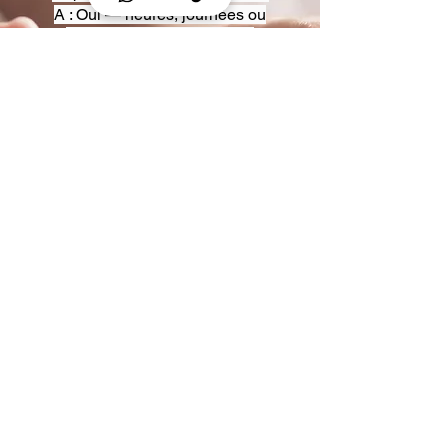
A : Oui — heures, journées ou
multi-jours, avec véhicules
adaptés (Classe S, Classe V,
van).
Q : Acceptez-vous des contrats
entreprise ou agences ?
A : Oui — nous proposons des
tarifs pro et des formules de
partenariat.
Q : Puis-je demander un véhicule
précis ?
A : Oui — réservez votre type de
véhicule lors de la demande
(Classe S, Classe V, van).