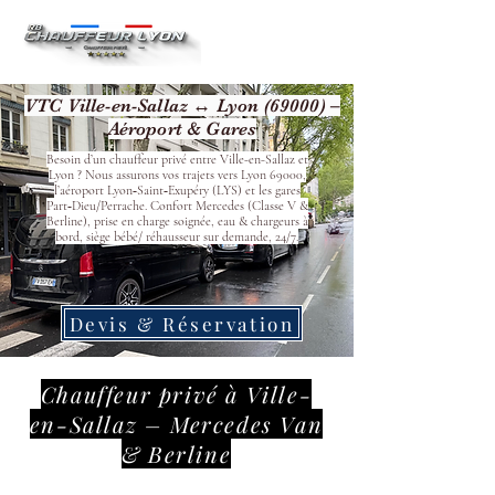
VTC Ville-en-Sallaz ↔ Lyon (69000) –
Aéroport & Gares
Besoin d’un chauffeur privé entre Ville-en-Sallaz et
Lyon ? Nous assurons vos trajets vers Lyon 69000,
l’aéroport Lyon‑Saint‑Exupéry (LYS) et les gares
Part‑Dieu/Perrache. Confort Mercedes (Classe V &
Berline), prise en charge soignée, eau & chargeurs à
bord, siège bébé/ réhausseur sur demande, 24/7.
Devis & Réservation
Chauffeur privé à Ville-
en-Sallaz – Mercedes Van
& Berline