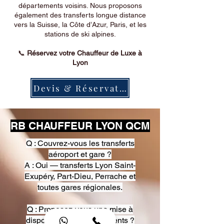
départements voisins. Nous proposons
également des transferts longue distance
vers la Suisse, la Côte d’Azur, Paris, et les
stations de ski alpines.
📞
Réservez votre Chauffeur de Luxe à
Lyon
Devis & Réservation
RB CHAUFFEUR LYON QCM
Q : Couvrez-vous les transferts
aéroport et gare ?
A : Oui — transferts Lyon Saint-
Exupéry, Part-Dieu, Perrache et
toutes gares régionales.
Q : Proposez-vous une mise à
disposition pour événements ?