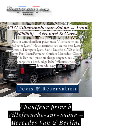
VTC Villefranche-sur-Saône ↔ Lyon
(69000) – Aéroport & Gares
Besoin d’un chauffeur privé entre Villefranche-sur-
Saône et Lyon ? Nous assurons vos trajets vers Lyon
69000, l’aéroport Lyon‑Saint‑Exupéry (LYS) et les
gares Part‑Dieu/Perrache. Confort Mercedes (Classe
V & Berline), prise en charge soignée, eau &
chargeurs à bord, siège bébé/ réhausseur sur
demande, 24/7.
Devis & Réservation
Chauffeur privé à
Villefranche-sur-Saône –
Mercedes Van & Berline