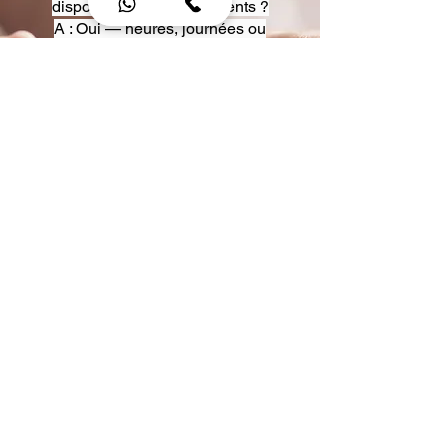
disposition pour événements ?
A : Oui — heures, journées ou
multi-jours, avec véhicules
adaptés (Classe S, Classe V,
van).
Q : Acceptez-vous des contrats
entreprise ou agences ?
A : Oui — nous proposons des
tarifs pro et des formules de
partenariat.
Q : Puis-je demander un véhicule
précis ?
A : Oui — réservez votre type de
véhicule lors de la demande
(Classe S, Classe V, van).