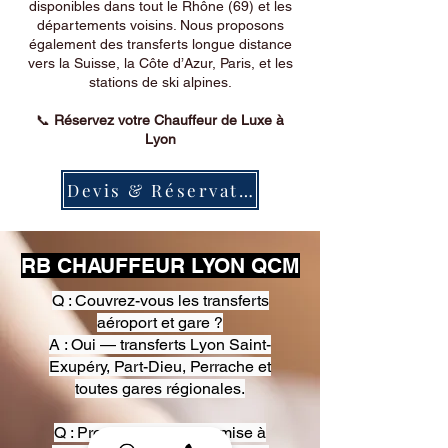
disponibles dans tout le Rhône (69) et les
départements voisins. Nous proposons
également des transferts longue distance
vers la Suisse, la Côte d’Azur, Paris, et les
stations de ski alpines.
📞
Réservez votre Chauffeur de Luxe à
Lyon
Devis & Réservation
RB CHAUFFEUR LYON QCM
Q : Couvrez-vous les transferts
aéroport et gare ?
A : Oui — transferts Lyon Saint-
Exupéry, Part-Dieu, Perrache et
toutes gares régionales.
Q : Proposez-vous une mise à