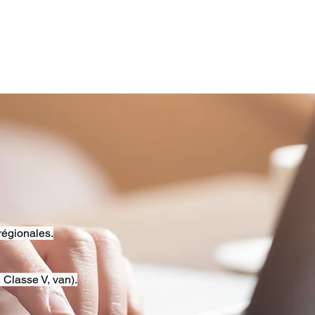
régionales.
 Classe V, van).