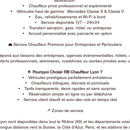
satisfaction.
• Chauffeur privé professionnel et expérimenté
• Véhicules haut de gamme : Mercedes Classe S & Classe V
• Eau, rafraîchissements et Wi-Fi à bord
• Service disponible 7j/7 – 24h/24
• Transfert aéroport, gare, hôtel, ou entreprise
• Accueil personnalisé avec pancarte en option
💼 Service Chauffeur Premium pour Entreprises et Particuliers
répond aux besoins des entreprises, agences événementielles, hôtels, 
ferts professionnels, séminaires, roadshows ou soirées privées avec un
🌟
Pourquoi Choisir RB Chauffeur Lyon ?
• Véhicules prestigieux parfaitement entretenus
• Chauffeurs bilingues, discrets et ponctuels
• Tarifs transparents, devis rapides et sans surprise
• Réservation simple en ligne ou par téléphone
• Service client réactif et suivi des vols en temps réel
📍 Zones de service
on sont disponibles dans tout le Rhône (69) et les départements voi
longue distance vers la Suisse, la Côte d’Azur, Paris, et les stations de 