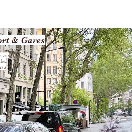
les
Nos Services
Contact
ort & Gares
s vers
che.
rs à