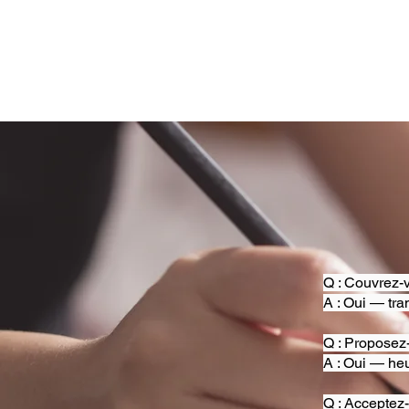
Q : Couvrez-v
A : Oui — tra
Q : Proposez
A : Oui — heu
Q : Acceptez