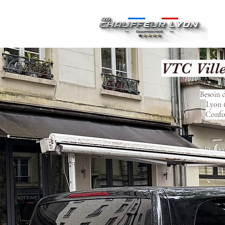
Ac
VTC Vill
Besoin d
Lyon 6
Confor