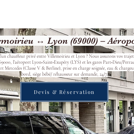
cueil
Devis & Réservation
Transfert
Nos véhicu
emoirieu ↔ Lyon (69000) – Aérop
’un chauffeur privé entre Villemoirieu et Lyon ? Nous assurons vos trajet
9000, l’aéroport Lyon‑Saint‑Exupéry (LYS) et les gares Part‑Dieu/Perra
t Mercedes (Classe V & Berline), prise en charge soignée, eau & chargeu
bord, siège bébé/ réhausseur sur demande, 24/7.
Devis & Réservation