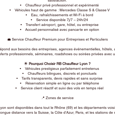
satisfaction.
• Chauffeur privé professionnel et expérimenté
• Véhicules haut de gamme : Mercedes Classe S & Classe V
• Eau, rafraîchissements et Wi-Fi à bord
• Service disponible 7j/7 – 24h/24
• Transfert aéroport, gare, hôtel, ou entreprise
• Accueil personnalisé avec pancarte en option
💼 Service Chauffeur Premium pour Entreprises et Particuliers
répond aux besoins des entreprises, agences événementielles, hôtels, 
ferts professionnels, séminaires, roadshows ou soirées privées avec un
🌟
Pourquoi Choisir RB Chauffeur Lyon ?
• Véhicules prestigieux parfaitement entretenus
• Chauffeurs bilingues, discrets et ponctuels
• Tarifs transparents, devis rapides et sans surprise
• Réservation simple en ligne ou par téléphone
• Service client réactif et suivi des vols en temps réel
📍 Zones de service
on sont disponibles dans tout le Rhône (69) et les départements voi
longue distance vers la Suisse, la Côte d’Azur, Paris, et les stations de 