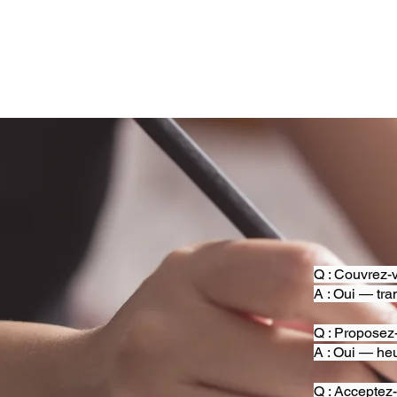
Q : Couvrez-v
A : Oui — tra
Q : Proposez
A : Oui — heu
Q : Acceptez