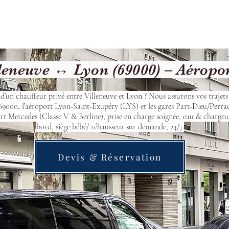
cueil
Devis & Réservation
Transfert
Nos véhicu
leneuve ↔ Lyon (69000) – Aéropo
d’un chauffeur privé entre Villeneuve et Lyon ? Nous assurons vos trajets
9000, l’aéroport Lyon‑Saint‑Exupéry (LYS) et les gares Part‑Dieu/Perra
t Mercedes (Classe V & Berline), prise en charge soignée, eau & chargeu
bord, siège bébé/ réhausseur sur demande, 24/7.
Devis & Réservation