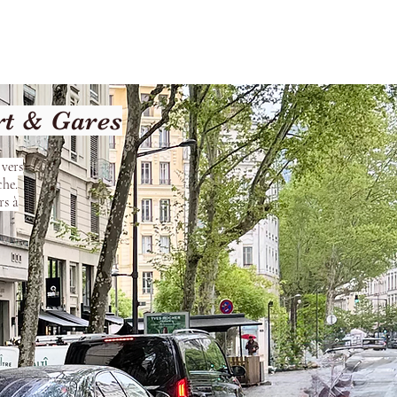
les
Nos Services
Contact
rt & Gares
 vers
che.
rs à