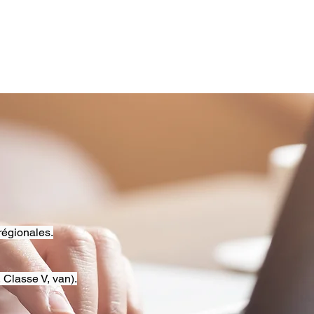
régionales.
 Classe V, van).