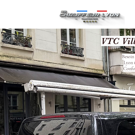
Ac
VTC Vil
Besoin 
Lyon 6
Confor