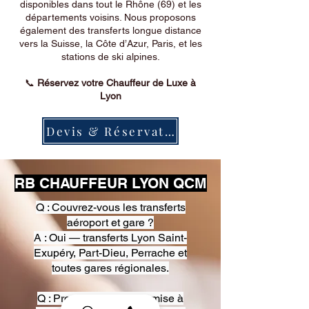
disponibles dans tout le Rhône (69) et les
départements voisins. Nous proposons
également des transferts longue distance
vers la Suisse, la Côte d’Azur, Paris, et les
stations de ski alpines.
📞
Réservez votre Chauffeur de Luxe à
Lyon
Devis & Réservation
RB CHAUFFEUR LYON QCM
Q : Couvrez-vous les transferts
aéroport et gare ?
A : Oui — transferts Lyon Saint-
Exupéry, Part-Dieu, Perrache et
toutes gares régionales.
Q : Proposez-vous une mise à