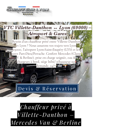
VTC Villette-Danthon ↔ Lyon (69000) –
Aéroport & Gares
Besoin d’un chauffeur privé entre Villette-Danthon
et Lyon ? Nous assurons vos trajets vers Lyon
69000, l’aéroport Lyon‑Saint‑Exupéry (LYS) et les
gares Part‑Dieu/Perrache. Confort Mercedes (Classe
V & Berline), prise en charge soignée, eau &
chargeurs à bord, siège bébé/ réhausseur sur
demande, 24/7.
Devis & Réservation
Chauffeur privé à
Villette-Danthon –
Mercedes Van & Berline