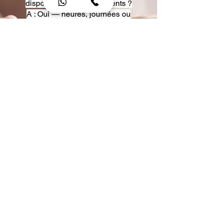
disposition pour événements ?
A : Oui — heures, journées ou
multi-jours, avec véhicules
adaptés (Classe S, Classe V,
van).
Q : Acceptez-vous des contrats
entreprise ou agences ?
A : Oui — nous proposons des
tarifs pro et des formules de
partenariat.
Q : Puis-je demander un véhicule
précis ?
A : Oui — réservez votre type de
véhicule lors de la demande
(Classe S, Classe V, van).