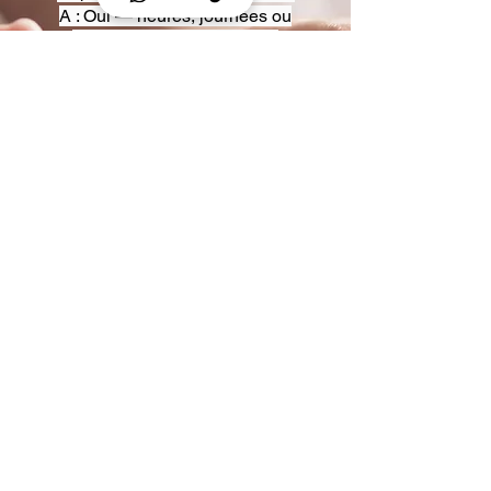
A : Oui — heures, journées ou
multi-jours, avec véhicules
adaptés (Classe S, Classe V,
van).
Q : Acceptez-vous des contrats
entreprise ou agences ?
A : Oui — nous proposons des
tarifs pro et des formules de
partenariat.
Q : Puis-je demander un véhicule
précis ?
A : Oui — réservez votre type de
véhicule lors de la demande
(Classe S, Classe V, van).