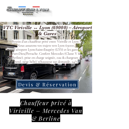
VTC Viriville ↔ Lyon (69000) – Aéroport
& Gares
Besoin d’un chauffeur privé entre Viriville et Lyon ?
Nous assurons vos trajets vers Lyon 69000,
l’aéroport Lyon‑Saint‑Exupéry (LYS) et les gares
Part‑Dieu/Perrache. Confort Mercedes (Classe V &
Berline), prise en charge soignée, eau & chargeurs à
bord, siège bébé/ réhausseur sur demande, 24/7.
Devis & Réservation
Chauffeur privé à
Viriville – Mercedes Van
& Berline