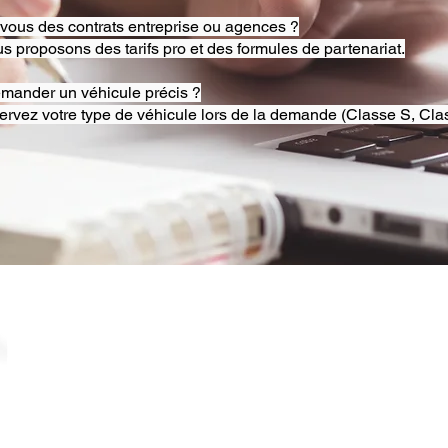
-vous des contrats entreprise ou agences ?
s proposons des tarifs pro et des formules de partenariat.
emander un véhicule précis ?
ervez votre type de véhicule lors de la demande (Classe S, Clas
© 2025 RB Chauffeur Lyon. Tous droits réservés. |
​SINCE 2020 | Siren 882092562 ​