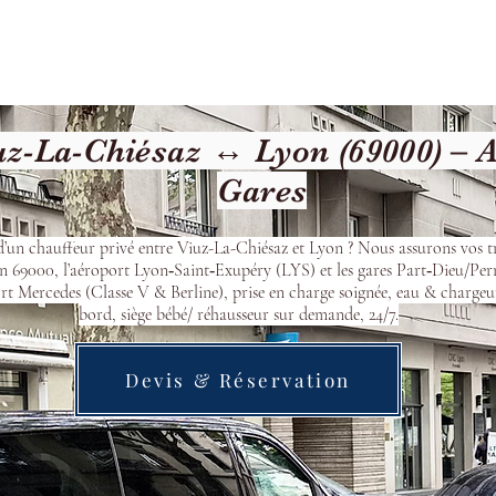
cueil
Devis & Réservation
Transfert
Nos véhicu
z-La-Chiésaz ↔ Lyon (69000) – 
Gares
d’un chauffeur privé entre Viuz-La-Chiésaz et Lyon ? Nous assurons vos tr
n 69000, l’aéroport Lyon‑Saint‑Exupéry (LYS) et les gares Part‑Dieu/Per
t Mercedes (Classe V & Berline), prise en charge soignée, eau & chargeu
bord, siège bébé/ réhausseur sur demande, 24/7.
Devis & Réservation