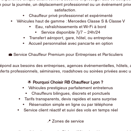
n pour la journée, un déplacement professionnel ou un événement privé
satisfaction.
• Chauffeur privé professionnel et expérimenté
• Véhicules haut de gamme : Mercedes Classe S & Classe V
• Eau, rafraîchissements et Wi-Fi à bord
• Service disponible 7j/7 – 24h/24
• Transfert aéroport, gare, hôtel, ou entreprise
• Accueil personnalisé avec pancarte en option
💼 Service Chauffeur Premium pour Entreprises et Particuliers
répond aux besoins des entreprises, agences événementielles, hôtels, 
ferts professionnels, séminaires, roadshows ou soirées privées avec un
🌟
Pourquoi Choisir RB Chauffeur Lyon ?
• Véhicules prestigieux parfaitement entretenus
• Chauffeurs bilingues, discrets et ponctuels
• Tarifs transparents, devis rapides et sans surprise
• Réservation simple en ligne ou par téléphone
• Service client réactif et suivi des vols en temps réel
📍 Zones de service