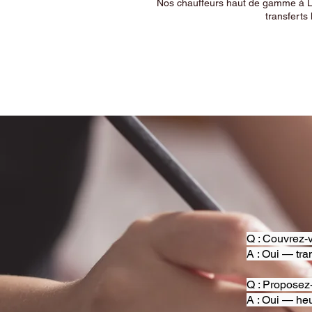
Nos chauffeurs haut de gamme à Ly
transferts 
Q : Couvrez-v
A : Oui — tra
Q : Proposez
A : Oui — heu