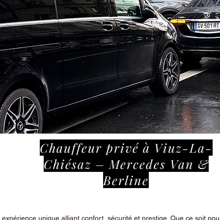
Chauffeur privé à Viuz-La-
Chiésaz – Mercedes Van &
Berline
périence unique alliant confort, sécurité et prestige. Que ce soit pour