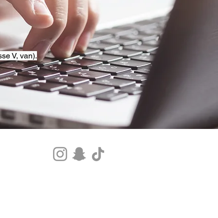
se V, van).
Tel.+33 07 85 80 48 00 |
CGV