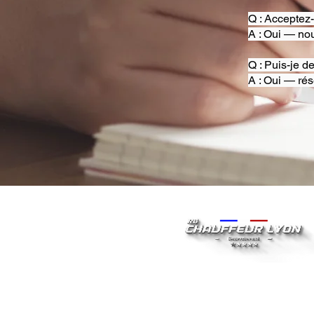
Q : Acceptez
A : Oui — nou
Q : Puis-je d
A : Oui — rés