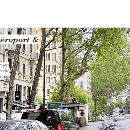
les
Nos Services
Contact
Aéroport &
ajets
rache.
rs à