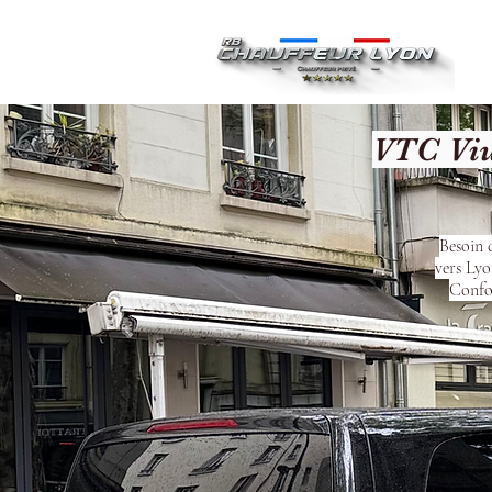
Ac
VTC Viu
Besoin 
vers Lyo
Confor