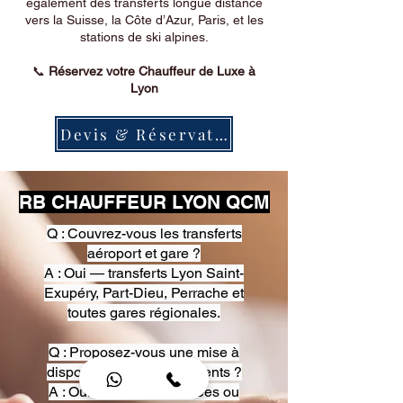
également des transferts longue distance
vers la Suisse, la Côte d’Azur, Paris, et les
stations de ski alpines.
📞
Réservez votre Chauffeur de Luxe à
Lyon
Devis & Réservation
RB CHAUFFEUR LYON QCM
Q : Couvrez-vous les transferts
aéroport et gare ?
A : Oui — transferts Lyon Saint-
Exupéry, Part-Dieu, Perrache et
toutes gares régionales.
Q : Proposez-vous une mise à
disposition pour événements ?
A : Oui — heures, journées ou