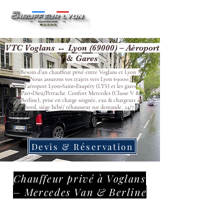
VTC Voglans ↔ Lyon (69000) – Aéroport
& Gares
Besoin d’un chauffeur privé entre Voglans et Lyon ?
Nous assurons vos trajets vers Lyon 69000,
l’aéroport Lyon‑Saint‑Exupéry (LYS) et les gares
Part‑Dieu/Perrache. Confort Mercedes (Classe V &
Berline), prise en charge soignée, eau & chargeurs à
bord, siège bébé/ réhausseur sur demande, 24/7.
Devis & Réservation
Chauffeur privé à Voglans
– Mercedes Van & Berline