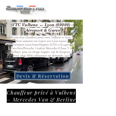
VTC Vulbens ↔ Lyon (69000) –
Aéroport & Gares
Besoin d’un chauffeur privé entre Vulbens et Lyon ?
Nous assurons vos trajets vers Lyon 69000,
l’aéroport Lyon‑Saint‑Exupéry (LYS) et les gares
Part‑Dieu/Perrache. Confort Mercedes (Classe V &
Berline), prise en charge soignée, eau & chargeurs à
bord, siège bébé/ réhausseur sur demande, 24/7.
Devis & Réservation
Chauffeur privé à Vulbens
– Mercedes Van & Berline