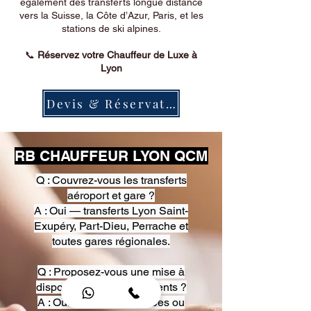
également des transferts longue distance
vers la Suisse, la Côte d’Azur, Paris, et les
stations de ski alpines.
📞
Réservez votre Chauffeur de Luxe à
Lyon
Devis & Réservation
RB CHAUFFEUR LYON QCM
Q : Couvrez-vous les transferts
aéroport et gare ?
A : Oui — transferts Lyon Saint-
Exupéry, Part-Dieu, Perrache et
toutes gares régionales.
Q : Proposez-vous une mise à
disposition pour événements ?
A : Oui — heures, journées ou